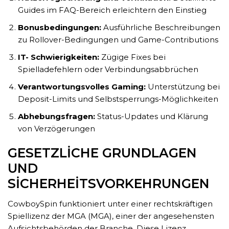
Guides im FAQ-Bereich erleichtern den Einstieg
Bonusbedingungen:
Ausführliche Beschreibungen
zu Rollover-Bedingungen und Game-Contributions
IT- Schwierigkeiten:
Zügige Fixes bei
Spielladefehlern oder Verbindungsabbrüchen
Verantwortungsvolles Gaming:
Unterstützung bei
Deposit-Limits und Selbstsperrungs-Möglichkeiten
Abhebungsfragen:
Status-Updates und Klärung
von Verzögerungen
GESETZLICHE GRUNDLAGEN
UND
SICHERHEITSVORKEHRUNGEN
CowboySpin funktioniert unter einer rechtskräftigen
Spiellizenz der MGA (MGA), einer der angesehensten
Aufsichtsbehörden der Branche. Diese Lizenz