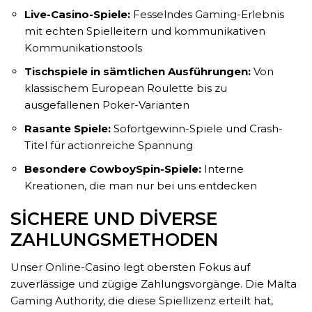
Live-Casino-Spiele:
Fesselndes Gaming-Erlebnis
mit echten Spielleitern und kommunikativen
Kommunikationstools
Tischspiele in sämtlichen Ausführungen:
Von
klassischem European Roulette bis zu
ausgefallenen Poker-Varianten
Rasante Spiele:
Sofortgewinn-Spiele und Crash-
Titel für actionreiche Spannung
Besondere CowboySpin-Spiele:
Interne
Kreationen, die man nur bei uns entdecken
SICHERE UND DIVERSE
ZAHLUNGSMETHODEN
Unser Online-Casino legt obersten Fokus auf
zuverlässige und zügige Zahlungsvorgänge. Die Malta
Gaming Authority, die diese Spiellizenz erteilt hat,