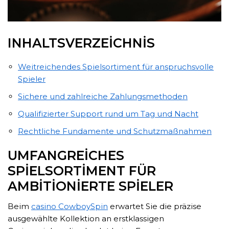
INHALTSVERZEICHNIS
Weitreichendes Spielsortiment für anspruchsvolle
Spieler
Sichere und zahlreiche Zahlungsmethoden
Qualifizierter Support rund um Tag und Nacht
Rechtliche Fundamente und Schutzmaßnahmen
UMFANGREICHES
SPIELSORTIMENT FÜR
AMBITIONIERTE SPIELER
Beim
casino CowboySpin
erwartet Sie die präzise
ausgewählte Kollektion an erstklassigen