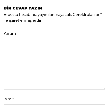
BIR CEVAP YAZIN
E-posta hesabınız yayımlanmayacak.
Gerekli alanlar
*
ile işaretlenmişlerdir
Yorum
İsim
*