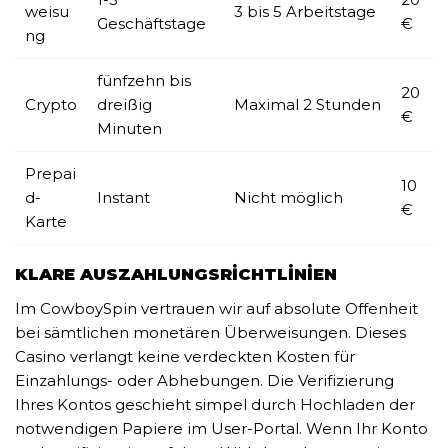
weisu
3 bis 5 Arbeitstage
Geschäftstage
€
ng
fünfzehn bis
20
Crypto
dreißig
Maximal 2 Stunden
€
Minuten
Prepai
10
d-
Instant
Nicht möglich
€
Karte
KLARE AUSZAHLUNGSRICHTLINIEN
Im CowboySpin vertrauen wir auf absolute Offenheit
bei sämtlichen monetären Überweisungen. Dieses
Casino verlangt keine verdeckten Kosten für
Einzahlungs- oder Abhebungen. Die Verifizierung
Ihres Kontos geschieht simpel durch Hochladen der
notwendigen Papiere im User-Portal. Wenn Ihr Konto