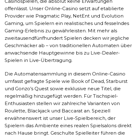
Casinospielen, die absolut keine Erwartungen
offenlässt. Unser Online-Casino setzt auf etablierte
Provider wie Pragmatic Play, NetEnt und Evolution
Gaming, um Spielern ein realistisches und fesselndes
Gaming-Erlebnis zu gewährleisten. Mit mehr als
zweitausendfünfhundert Spielen decken wir jegliche
Geschmäcker ab – von traditionellen Automaten über
anwachsende Hauptgewinne bis zu Live-Dealer-
Spielen in Live-Übertragung.
Die Automatensammlung in diesem Online-Casino
umfasst gefragte Spiele wie Book of Dead, Starburst
und Gonzo’s Quest sowie exklusive neue Titel, die
regelmäßig hinzugefügt werden. Für Tischspiel-
Enthusiasten stellen wir zahlreiche Varianten von
Roulette, Blackjack und Baccarat an. Speziell
erwähnenswert ist unser Live-Spielbereich, der
Spielern das Ambiente eines realen Spielsalons direkt
nach Hause bringt. Geschulte Spielleiter führen die