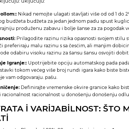
ključuju: uključuju:
ollom::
Nikad nemojte ulagati stavljati više od od 1 do 
g budžeta budžeta za jedan jednom padu spust kuglice,
jniju produženu zabavu i bolje šanse za za pogodak vel
nosti:
Prilagodite razinu rizika opasnosti svojem stilu st
či preferiraju malu razinu s sa česćim, ali manjim dobici
ode odabiru visoku razinu za šansu šansu osvojiti dobiti
e Igranje::
Upotrijebite opciju automatskog pada pada 
tavki tokom većeg više broj rundi igara kako biste biste 
je vam odgovaraju. pašu.
ničenje:
Definirajte vremenske okvire granice kako bist
ali racionalnost racionalnost u donošenju donošenju odlu
RATA I VARIJABILNOST: ŠTO 
TI