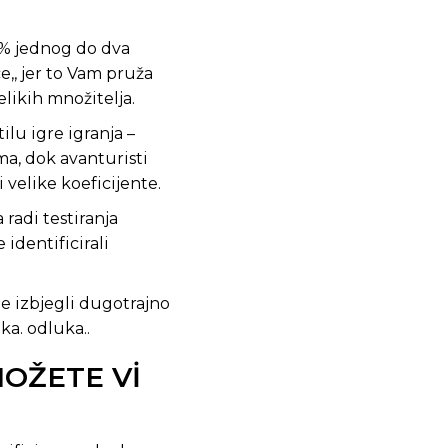
2% jednog do dva
, jer to Vam pruža
ikih množitelja.
ilu igre igranja –
ma, dok avanturisti
 velike koeficijente.
radi testiranja
identificirali
e izbjegli dugotrajno
ka. odluka..
MOŽETE VI