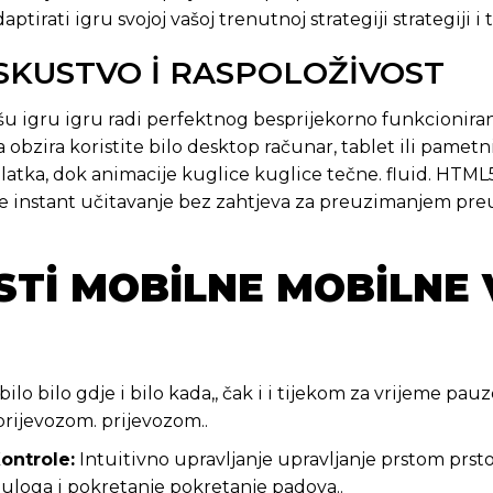
ptirati igru svojoj vašoj trenutnoj strategiji strategiji i
SKUSTVO I RASPOLOŽIVOST
u igru igru radi perfektnog besprijekorno funkcioniran
 obzira koristite bilo desktop računar, tablet ili pametni
 glatka, dok animacije kuglice kuglice tečne. fluid. HTML
 instant učitavanje bez zahtjeva za preuzimanjem pr
TI MOBILNE MOBILNE 
bilo bilo gdje i bilo kada,, čak i i tijekom za vrijeme pauz
rijevozom. prijevozom..
ontrole:
Intuitivno upravljanje upravljanje prstom pr
 uloga i pokretanje pokretanje padova..