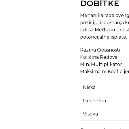
DOBITKE
Mehanika rada ove igr
poziciju ispuštanja k
iglica. Međutim,, pos
potencijalne isplate.
Razina Opasnosti
Količina Redova
Min. Multiplikator
Maksimalni Koeficije
Niska
Umjerena
Visoka