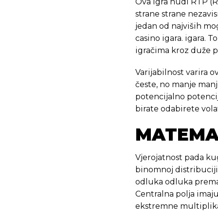
Ova igra nudi RTP (Re
strane strane nezavis
jedan od najviših mog
casino igara. igara. T
igračima kroz duže 
Varijabilnost varira o
česte, no manje manje
potencijalno potencija
birate odabirete vola
MATEMAT
Vjerojatnost pada ku
binomnoj distribuciji
odluka odluka prema l
Centralna polja imaj
ekstremne multiplika