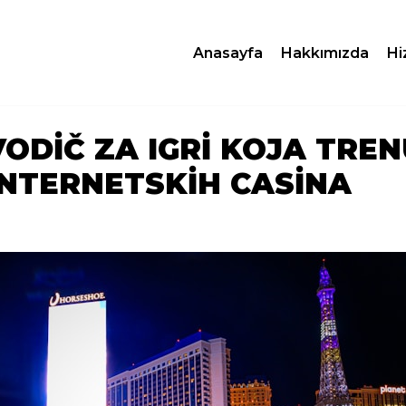
Anasayfa
Hakkımızda
Hi
VODIČ ZA IGRI KOJA TRE
INTERNETSKIH CASINA