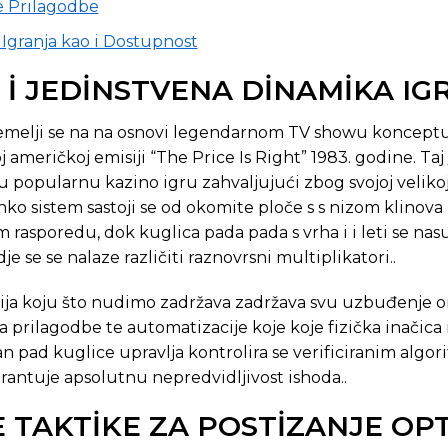
je Prilagodbe
Igranja kao i Dostupnost
 I JEDINSTVENA DINAMIKA IG
melji se na na osnovi legendarnom TV showu konceptu k
j američkoj emisiji “The Price Is Right” 1983. godine. Taj
u popularnu kazino igru zahvaljujući zbog svojoj velikoj
inko sistem sastoji se od okomite ploče s s nizom klinova
 rasporedu, dok kuglica pada pada s vrha i i leti se na
 se se nalaze različiti raznovrsni multiplikatori..
ija koju što nudimo zadržava zadržava svu uzbuđenje orig
 prilagodbe te automatizacije koje koje fizička inači
n pad kuglice upravlja kontrolira se verificiranim algo
rantuje apsolutnu nepredvidljivost ishoda..
E TAKTIKE ZA POSTIZANJE OP