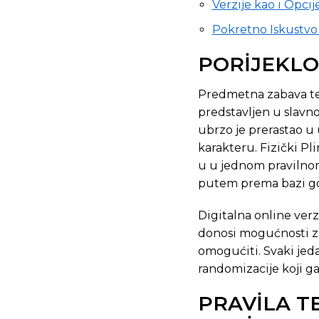
Verzije kao i Opci
Pokretno Iskustvo 
PORIJEKLO
Predmetna zabava te
predstavljen u slavno
ubrzo je prerastao u 
karakteru. Fizički Pl
u u jednom pravilnom
putem prema bazi gdje
Digitalna online verz
donosi mogućnosti za
omogućiti. Svaki jeda
randomizacije koji ga
PRAVILA T