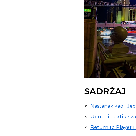
SADRŽAJ
Nastanak kao i Je
Upute i Taktike z
Return to Player i 