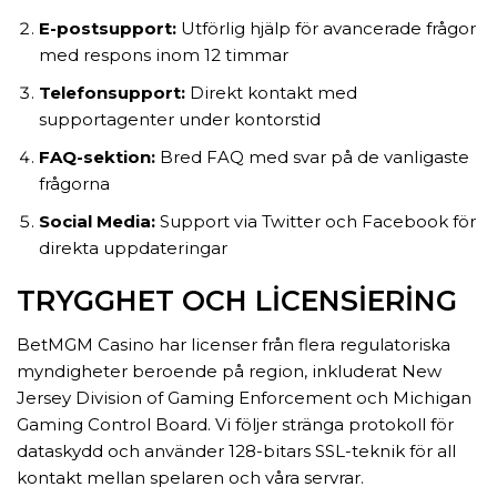
E-postsupport:
Utförlig hjälp för avancerade frågor
med respons inom 12 timmar
Telefonsupport:
Direkt kontakt med
supportagenter under kontorstid
FAQ-sektion:
Bred FAQ med svar på de vanligaste
frågorna
Social Media:
Support via Twitter och Facebook för
direkta uppdateringar
TRYGGHET OCH LICENSIERING
BetMGM Casino har licenser från flera regulatoriska
myndigheter beroende på region, inkluderat New
Jersey Division of Gaming Enforcement och Michigan
Gaming Control Board. Vi följer stränga protokoll för
dataskydd och använder 128-bitars SSL-teknik för all
kontakt mellan spelaren och våra servrar.