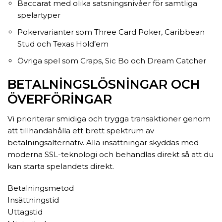
Baccarat med olika satsningsnivåer för samtliga
spelartyper
Pokervarianter som Three Card Poker, Caribbean
Stud och Texas Hold’em
Övriga spel som Craps, Sic Bo och Dream Catcher
BETALNINGSLÖSNINGAR OCH
ÖVERFÖRINGAR
Vi prioriterar smidiga och trygga transaktioner genom
att tillhandahålla ett brett spektrum av
betalningsalternativ. Alla insättningar skyddas med
moderna SSL-teknologi och behandlas direkt så att du
kan starta spelandets direkt.
Betalningsmetod
Insättningstid
Uttagstid