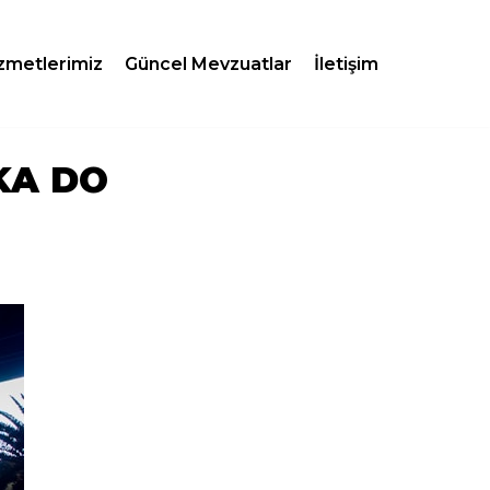
zmetlerimiz
Güncel Mevzuatlar
İletişim
KA DO