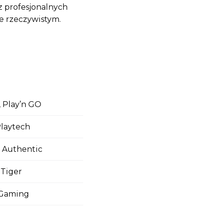
z profesjonalnych
ie rzeczywistym.
 Play’n GO
Playtech
 Authentic
Tiger
 Gaming