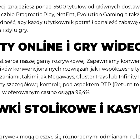
cji znajdziesz ponad 3500 tytułów od głównych dosta
iczbie Pragmatic Play, NetEnt, Evolution Gaming a tak
dność, aby każdy użytkownik potrafił odnaleźć zabaw
 stylu gry.
Y ONLINE I GRY WIDE
st serce naszej gamy rozrywkowej. Zapewniamy konwe
ków konwencjonalnych rozwiązań, jak i współczesne ty
aniami, takimi jak Megaways, Cluster Pays lub Infinity 
ny szczegółową kontrolę pod aspektem RTP (Return to P
 w oferowanym casino osiąga 96,4%.
KI STOLIKOWE I KASY
grywek mogą cieszyć się różnorodnymi odmianami ruletk