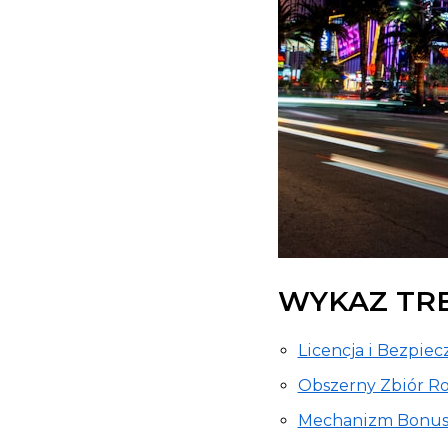
WYKAZ TRE
Licencja i Bezpie
Obszerny Zbiór R
Mechanizm Bonusó