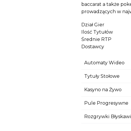
baccarat a także pok
prowadzących w najwy
Dział Gier
Ilość Tytułów
Średnie RTP
Dostawcy
Automaty Wideo
Tytuły Stołowe
Kasyno na Żywo
Pule Progresywne
Rozgrywki Błyskaw