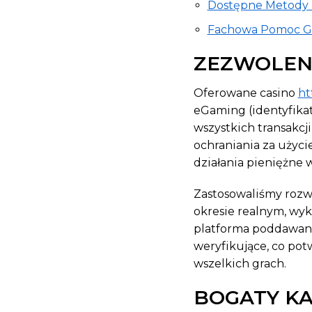
Dostępne Metody 
Fachowa Pomoc G
ZEZWOLEN
Oferowane casino
ht
eGaming (identyfikat
wszystkich transakcj
ochraniania za użyci
działania pieniężne 
Zastosowaliśmy rozw
okresie realnym, wy
platforma poddawana
weryfikujące, co po
wszelkich grach.
BOGATY K