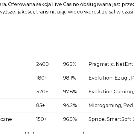
era. Oferowana sekcja Live Casino obsługiwana jest prze
ższej jakości, transmitując wideo wprost ze sal w czas
2400+
96.5%
Pragmatic, NetEnt,
180+
98.1%
Evolution, Ezugi, 
320+
97.8%
Evolution Gaming,
85+
94.2%
Microgaming, Red 
iczne
150+
96.9%
Spribe, SmartSoft