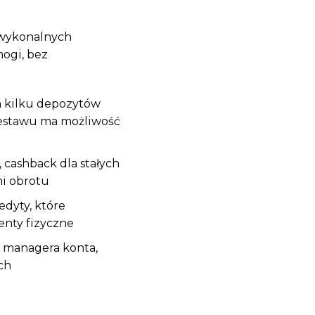
 wykonalnych
ogi, bez
h kilku depozytów
zestawu ma możliwość
 cashback dla stałych
i obrotu
edyty, które
enty fizyczne
 managera konta,
ch