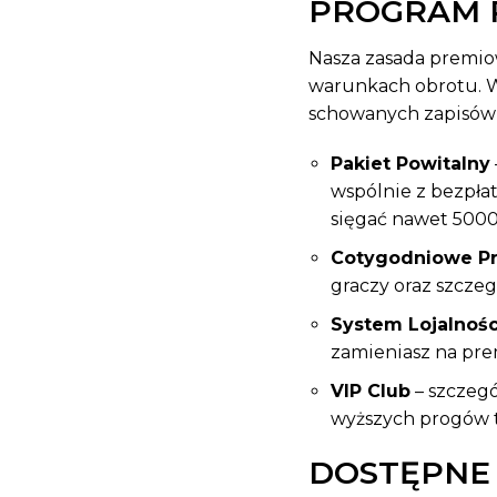
PROGRAM P
Nasza zasada premio
warunkach obrotu. W
schowanych zapisów 
Pakiet Powitalny
wspólnie z bezpła
sięgać nawet 500
Cotygodniowe P
graczy oraz szcz
System Lojalnoś
zamieniasz na pre
VIP Club
– szczeg
wyższych progów t
DOSTĘPNE