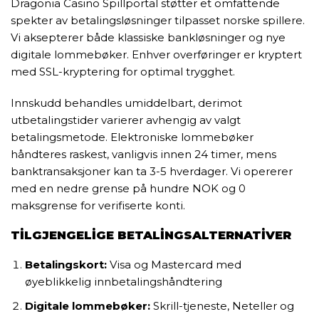
Dragonia Casino Spillportal støtter et omfattende
spekter av betalingsløsninger tilpasset norske spillere.
Vi aksepterer både klassiske bankløsninger og nye
digitale lommebøker. Enhver overføringer er kryptert
med SSL-kryptering for optimal trygghet.
Innskudd behandles umiddelbart, derimot
utbetalingstider varierer avhengig av valgt
betalingsmetode. Elektroniske lommebøker
håndteres raskest, vanligvis innen 24 timer, mens
banktransaksjoner kan ta 3-5 hverdager. Vi opererer
med en nedre grense på hundre NOK og 0
maksgrense for verifiserte konti.
TILGJENGELIGE BETALINGSALTERNATIVER
Betalingskort:
Visa og Mastercard med
øyeblikkelig innbetalingshåndtering
Digitale lommebøker:
Skrill-tjeneste, Neteller og