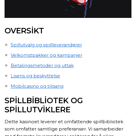
OVERSIKT
Spillutvalg og spillleverandører
Velkomstpakker og kampanjer
Betalingsmetoder og uttak
Lisens og beskyttelse
Mobilcasino og tilgang
SPILLBIBLIOTEK OG
SPILLUTVIKLERE
Dette kasinoet leverer et omfattende spillbibliotek
som omfatter samtlige preferanser. Vi samarbeider