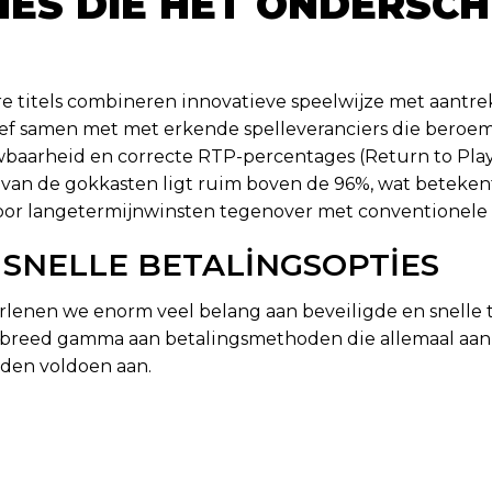
ES DIE HET ONDERSCH
 titels combineren innovatieve speelwijze met aantre
ef samen met met erkende spelleveranciers die beroe
baarheid en correcte RTP-percentages (Return to Pla
P van de gokkasten ligt ruim boven de 96%, wat beteken
or langetermijnwinsten tegenover met conventionele f
N SNELLE BETALINGSOPTIES
erlenen we enorm veel belang aan beveiligde en snelle t
breed gamma aan betalingsmethoden die allemaal aan
rden voldoen aan.