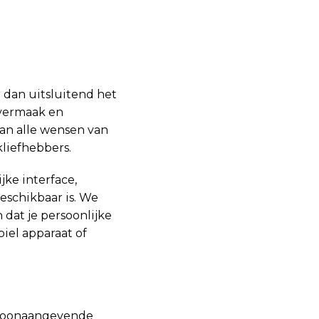
 dan uitsluitend het
 vermaak en
an alle wensen van
liefhebbers.
ke interface,
eschikbaar is. We
dat je persoonlijke
biel apparaat of
n toonaangevende