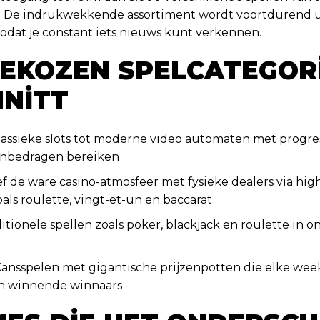
s. De indrukwekkende assortiment wordt voortdurend 
odat je constant iets nieuws kunt verkennen.
EKOZEN SPELCATEGOR
NITT
assieke slots tot moderne video automaten met progres
enbedragen bereiken
f de ware casino-atmosfeer met fysieke dealers via hig
als roulette, vingt-et-un en baccarat
itionele spellen zoals poker, blackjack en roulette in o
ansspelen met gigantische prijzenpotten die elke we
an winnende winnaars