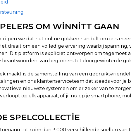
heid
rsteuning
PELERS OM WINNITT GAAN
rijpen we dat het online gokken handelt om iets meer
Het draait om een volledige ervaring waarbij spanning,
en. Dit platform is expliciet ontworpen om tegemoet a
te beantwoorden, van beginners tot doorgewinterde gok
k maakt is de samenstelling van een gebruiksvriendelij
alingen en ons klantenserviceteam dat steeds voor je b
novatieve nieuwste systemen om er zeker van te zorgen 
verloopt op elk apparaat, of jij nu op je smartphone, mo
E SPELCOLLECTIE
 toegang tot ruim dan 3.000 verschillende spellen va