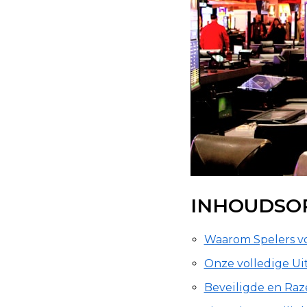
INHOUDSO
Waarom Spelers v
Onze volledige Uit
Beveiligde en Raz