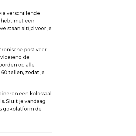
ia verschillende
ig hebt met een
 staan altijd voor je
ktronische post voor
 vloeiend de
oorden op alle
60 tellen, zodat je
mbineren een kolossaal
s. Sluit je vandaag
ns gokplatform de