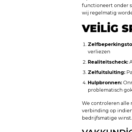
functioneert onder s
wij regelmatig worde
VEILIG 
Zelfbeperkingsto
verliezen
Realiteitscheck:
A
Zelfuitsluiting:
Pa
Hulpbronnen:
Onmi
problematisch go
We controleren alle 
verbinding op indie
bedrijfsmatige winst.