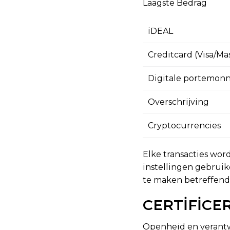
Laagste Bedrag
iDEAL
Creditcard (Visa/Ma
Digitale portemonnee
Overschrijving
Cryptocurrencies
Elke transacties word
instellingen gebruik
te maken betreffende
CERTIFICER
Openheid en verantwo