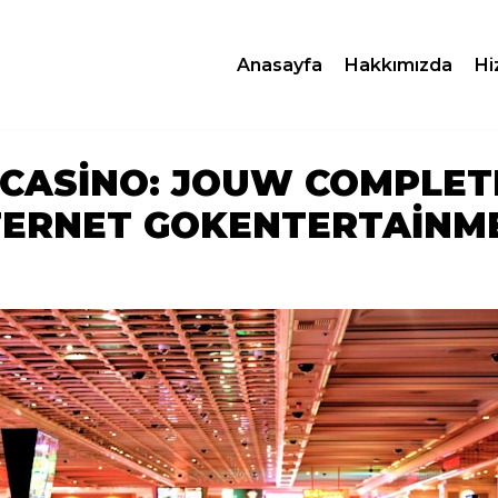
Anasayfa
Hakkımızda
Hi
 CASINO: JOUW COMPLET
TERNET GOKENTERTAINM