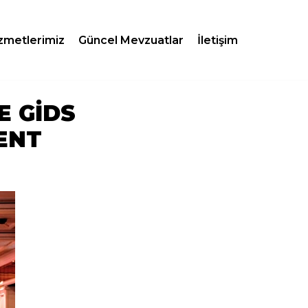
zmetlerimiz
Güncel Mevzuatlar
İletişim
E GIDS
ENT