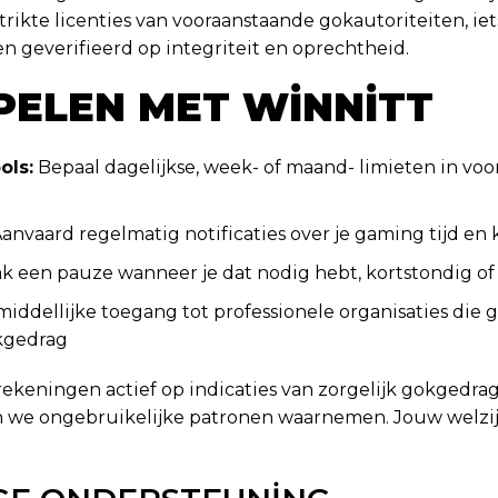
trikte licenties van vooraanstaande gokautoriteiten, ie
n geverifieerd op integriteit en oprechtheid.
SPELEN MET WINNITT
ols:
Bepaal dagelijkse, week- of maand- limieten in voor
anvaard regelmatig notificaties over je gaming tijd en 
k een pauze wanneer je dat nodig hebt, kortstondig of 
ddellijke toegang tot professionele organisaties die ge
kgedrag
rekeningen actief op indicaties van zorgelijk gokgedra
n we ongebruikelijke patronen waarnemen. Jouw welzijn