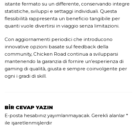
istante fermato su un differente, conservando integre
statistiche, sviluppi e settaggi individuali. Questa
flessibilità rappresenta un beneficio tangibile per
quanti vuole divertirsi in viaggio senza limitazioni.
Con aggiornamenti periodici che introducono
innovative opzioni basate sul feedback della
community, Chicken Road continua a svilupparsi
mantenendo la garanzia di fornire un’esperienza di
gaming di qualità, giusta e sempre coinvolgente per
ogni i gradi di skill.
BIR CEVAP YAZIN
E-posta hesabınız yayımlanmayacak.
Gerekli alanlar
*
ile işaretlenmişlerdir