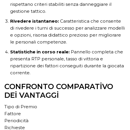
rispettano criteri stabiliti senza danneggiare il
gestione tattico.
Rivedere istantaneo:
Caratteristica che consente
di rivedere i turni di successo per analizzare modelli
e opzioni, risorsa didattico prezioso per migliorare
le personali competenze.
Statistiche in corso reale:
Pannello completa che
presenta RTP personale, tasso di vittoria e
ripartizione dei fattori conseguiti durante la giocata
corrente.
CONFRONTO COMPARATIVO
DEI VANTAGGI
Tipo di Premio
Fattore
Periodicità
Richieste