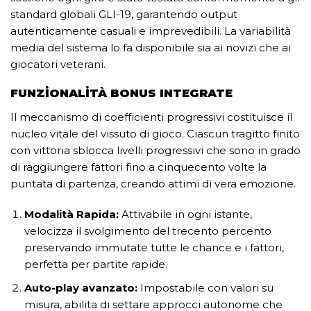
standard globali GLI-19, garantendo output
autenticamente casuali e imprevedibili. La variabilità
media del sistema lo fa disponibile sia ai novizi che ai
giocatori veterani.
FUNZIONALITÀ BONUS INTEGRATE
Il meccanismo di coefficienti progressivi costituisce il
nucleo vitale del vissuto di gioco. Ciascun tragitto finito
con vittoria sblocca livelli progressivi che sono in grado
di raggiungere fattori fino a cinquecento volte la
puntata di partenza, creando attimi di vera emozione.
Modalità Rapida:
Attivabile in ogni istante,
velocizza il svolgimento del trecento percento
preservando immutate tutte le chance e i fattori,
perfetta per partite rapide.
Auto-play avanzato:
Impostabile con valori su
misura, abilita di settare approcci autonome che