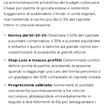
La amministrazione produttiva del budget costituisce
il base per partite di giocata estese e sostenibili.
Suggeriamo di suddividere il fondo in unità regolari,
mai mettendo a rischio più del 2-3% del capitale
intero in una sola sessione.
Norma del 50-30-20:
Destinare il 50% del capitale
a puntate conservative, il 30% a puntate equilibrate
e soltanto il quinto a tattiche ad grande rischio per
massimizzare le possibilità di grandi vittorie.
Stop-Loss e Incasso profitti:
Determinare confini
definiti prima di partire, arrestando la sessione
quando si raggiunge una calo del trenta percento o
un guadagno del 50% comparato al capitale iniziale.
Progressione calibrata:
Aumentare le puntate
unicamente successivamente a tre vittorie
successive, abbassandole immediatamente in
seguito a due fallimenti di fila per salvaguardare i