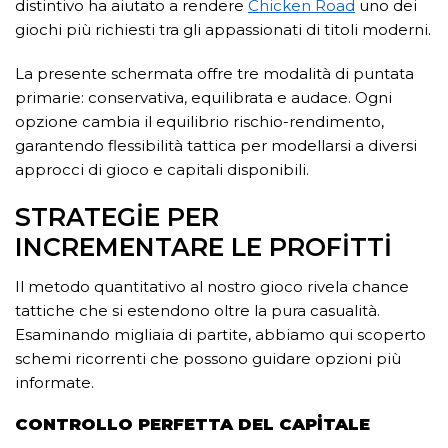
distintivo ha aiutato a rendere
Chicken Road
uno dei
giochi più richiesti tra gli appassionati di titoli moderni.
La presente schermata offre tre modalità di puntata
primarie: conservativa, equilibrata e audace. Ogni
opzione cambia il equilibrio rischio-rendimento,
garantendo flessibilità tattica per modellarsi a diversi
approcci di gioco e capitali disponibili.
STRATEGIE PER
INCREMENTARE LE PROFITTI
Il metodo quantitativo al nostro gioco rivela chance
tattiche che si estendono oltre la pura casualità.
Esaminando migliaia di partite, abbiamo qui scoperto
schemi ricorrenti che possono guidare opzioni più
informate.
CONTROLLO PERFETTA DEL CAPITALE