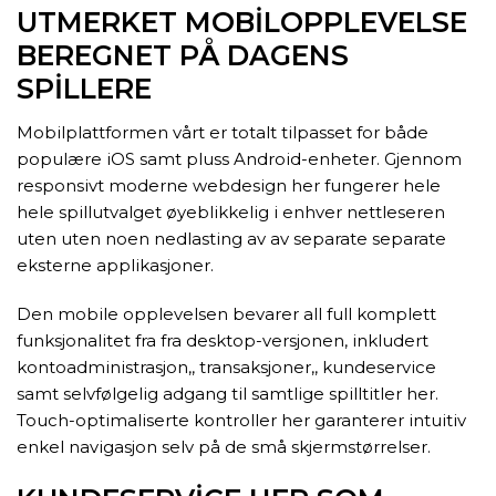
UTMERKET MOBILOPPLEVELSE
BEREGNET PÅ DAGENS
SPILLERE
Mobilplattformen vårt er totalt tilpasset for både
populære iOS samt pluss Android-enheter. Gjennom
responsivt moderne webdesign her fungerer hele
hele spillutvalget øyeblikkelig i enhver nettleseren
uten uten noen nedlasting av av separate separate
eksterne applikasjoner.
Den mobile opplevelsen bevarer all full komplett
funksjonalitet fra fra desktop-versjonen, inkludert
kontoadministrasjon,, transaksjoner,, kundeservice
samt selvfølgelig adgang til samtlige spilltitler her.
Touch-optimaliserte kontroller her garanterer intuitiv
enkel navigasjon selv på de små skjermstørrelser.