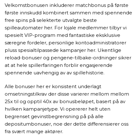
Velkomstbonusen inkluderer matchbonus på første
første innskudd kombinert sammen med spennende
free spins på selekterte utvalgte beste
spilleautomater her. For lojale medlemmer tilbyr vi
spesielt VIP-program med fantastiske eksklusive
særegne fordeler, personlige kontoadministratorer
pluss spesialtilpassede kampanjer her. Ukentlige
reload-bonuser og pengene-tilbake-ordninger sikrer
at at hele spillerfaringen forblir engasjerende
spennende uavhengig av av spillehistorie.
Alle bonuser her er konsistent underlagt
omsetningstilkrav der disse varierer mellom mellom
25x til og opptil 40x av bonusbeløpet, basert på av
hvilken kampanjetype. Vi opererer helt uten
begrenset gevinstbegrensning på på alle
depositumbonuser, noe der dette differensierer oss
fra svært mange aktører.