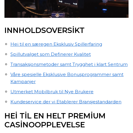
INNHOLDSOVERSIKT
Hei til en særegen Eksklusiv Spillerfaring
Spillutvalget som Definerer Kvalitet
Transaksjonsmetoder samt Trygghet i klart Sentrum
Våre spesielle Eksklusive Bonusprogrammer samt
Kampanjer
Utmerket Mobilbruk til Nye Brukere
Kundeservice der vi Etablerer Bransjestandarden
HEI TIL EN HELT PREMIUM
CASINOOPPLEVELSE