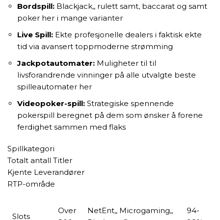
Bordspill:
Blackjack,, rulett samt, baccarat og samt
poker her i mange varianter
Live Spill:
Ekte profesjonelle dealers i faktisk ekte
tid via avansert toppmoderne strømming
Jackpotautomater:
Muligheter til til
livsforandrende vinninger på alle utvalgte beste
spilleautomater her
Videopoker-spill:
Strategiske spennende
pokerspill beregnet på dem som ønsker å forene
ferdighet sammen med flaks
Spillkategori
Totalt antall Titler
Kjente Leverandører
RTP-område
Over
NetEnt,, Microgaming,,
94-
Slots