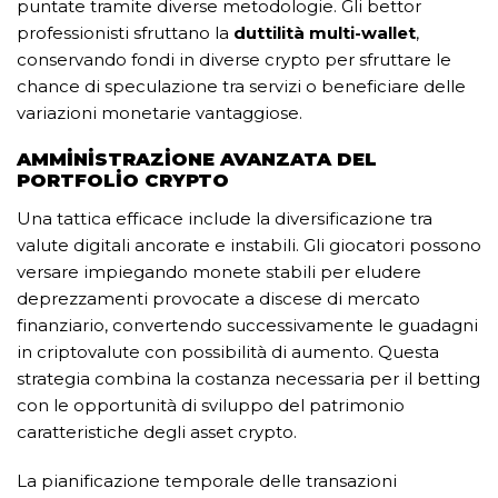
puntate tramite diverse metodologie. Gli bettor
professionisti sfruttano la
duttilità multi-wallet
,
conservando fondi in diverse crypto per sfruttare le
chance di speculazione tra servizi o beneficiare delle
variazioni monetarie vantaggiose.
AMMINISTRAZIONE AVANZATA DEL
PORTFOLIO CRYPTO
Una tattica efficace include la diversificazione tra
valute digitali ancorate e instabili. Gli giocatori possono
versare impiegando monete stabili per eludere
deprezzamenti provocate a discese di mercato
finanziario, convertendo successivamente le guadagni
in criptovalute con possibilità di aumento. Questa
strategia combina la costanza necessaria per il betting
con le opportunità di sviluppo del patrimonio
caratteristiche degli asset crypto.
La pianificazione temporale delle transazioni