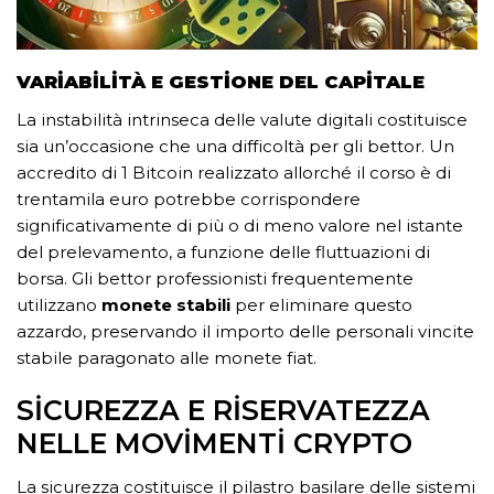
VARIABILITÀ E GESTIONE DEL CAPITALE
La instabilità intrinseca delle valute digitali costituisce
sia un’occasione che una difficoltà per gli bettor. Un
accredito di 1 Bitcoin realizzato allorché il corso è di
trentamila euro potrebbe corrispondere
significativamente di più o di meno valore nel istante
del prelevamento, a funzione delle fluttuazioni di
borsa. Gli bettor professionisti frequentemente
utilizzano
monete stabili
per eliminare questo
azzardo, preservando il importo delle personali vincite
stabile paragonato alle monete fiat.
SICUREZZA E RISERVATEZZA
NELLE MOVIMENTI CRYPTO
La sicurezza costituisce il pilastro basilare delle sistemi