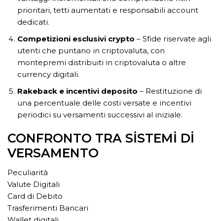
prioritari, tetti aumentati e responsabili account
dedicati.
Competizioni esclusivi crypto
– Sfide riservate agli
utenti che puntano in criptovaluta, con
montepremi distribuiti in criptovaluta o altre
currency digitali.
Rakeback e incentivi deposito
– Restituzione di
una percentuale delle costi versate e incentivi
periodici su versamenti successivi al iniziale.
CONFRONTO TRA SISTEMI DI
VERSAMENTO
Peculiarità
Valute Digitali
Card di Debito
Trasferimenti Bancari
Wallet digitali