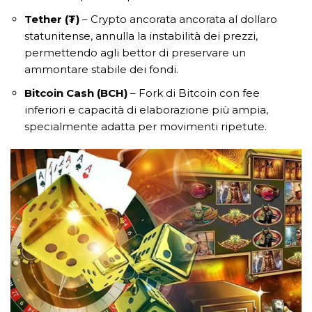
Tether (₮)
– Crypto ancorata ancorata al dollaro
statunitense, annulla la instabilità dei prezzi,
permettendo agli bettor di preservare un
ammontare stabile dei fondi.
Bitcoin Cash (BCH)
– Fork di Bitcoin con fee
inferiori e capacità di elaborazione più ampia,
specialmente adatta per movimenti ripetute.