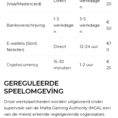
Direct
werkdage
(Visa/Mastercard)
20
n
1-3
3-5
€
Bankoverschrijving
werkdage
werkdage
50
n
n
E-wallets (Skrill,
€1
Direct
12-24 uur
Neteller)
0
15-30
€
Cryptocurrency
1-2 uur
minuten
25
GEREGULEERDE
SPEELOMGEVING
Onze werkzaamheden worden uitgevoerd onder
supervisie van de Malta Gaming Authority (MGA), een
van de meest erkende regelgevende organisaties