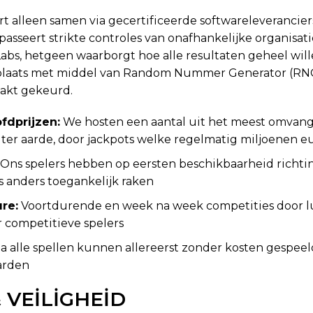
t alleen samen via gecertificeerde softwareleverancie
passeert strikte controles van onafhankelijke organisat
bs, hetgeen waarborgt hoe alle resultaten geheel willek
dt plaats met middel van Random Nummer Generator (RN
aakt gekeurd.
fdprijzen:
We hosten een aantal uit het meest omvangr
ter aarde, door jackpots welke regelmatig miljoenen eu
Ons spelers hebben op eersten beschikbaarheid richti
s anders toegankelijk raken
re:
Voortdurende en week na week competities door l
r competitieve spelers
a alle spellen kunnen allereerst zonder kosten gespeel
arden
 VEILIGHEID