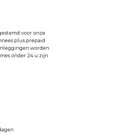
fgestemd voor onze
onnees plus prepaid
k inleggingen worden
mes onder 24 u zijn
dagen