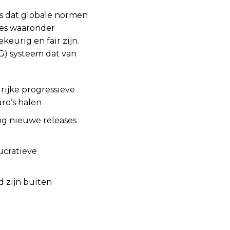
rs dat globale normen
ies waaronder
eurig en fair zijn.
G) systeem dat van
ijke progressieve
ro’s halen
ng nieuwe releases
ucratieve
d zijn buiten