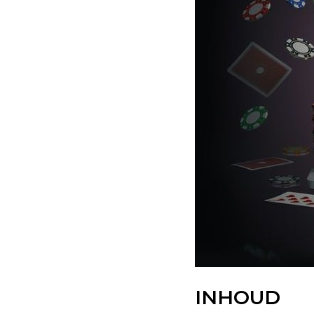
INHOUD