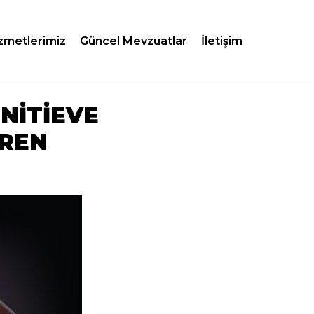
zmetlerimiz
Güncel Mevzuatlar
İletişim
NITIEVE
UREN