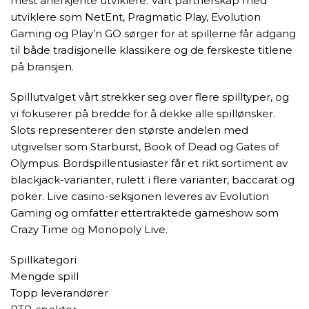
mest anerkjente utviklere. Vårt partnerskap med
utviklere som NetEnt, Pragmatic Play, Evolution
Gaming og Play’n GO sørger for at spillerne får adgang
til både tradisjonelle klassikere og de ferskeste titlene
på bransjen.
Spillutvalget vårt strekker seg over flere spilltyper, og
vi fokuserer på bredde for å dekke alle spillønsker.
Slots representerer den største andelen med
utgivelser som Starburst, Book of Dead og Gates of
Olympus. Bordspillentusiaster får et rikt sortiment av
blackjack-varianter, rulett i flere varianter, baccarat og
poker. Live casino-seksjonen leveres av Evolution
Gaming og omfatter ettertraktede gameshow som
Crazy Time og Monopoly Live.
Spillkategori
Mengde spill
Topp leverandører