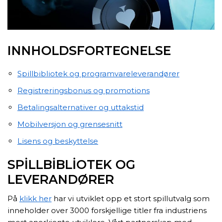
INNHOLDSFORTEGNELSE
Spillbibliotek og programvareleverandører
Registreringsbonus og promotions
Betalingsalternativer og uttakstid
Mobilversjon og grensesnitt
Lisens og beskyttelse
SPILLBIBLIOTEK OG
LEVERANDØRER
På
klikk her
har vi utviklet opp et stort spillutvalg som
inneholder over 3000 forskjellige titler fra industriens