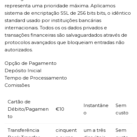
representa uma prioridade máxima. Aplicamos
sistema de encriptação SSL de 256 bits bits, o idêntico
standard usado por instituições bancárias
internacionais. Todos os os dados privados e
transações financeiras são salvaguardados através de
protocolos avançados que bloqueiam entradas não
autorizados.
Opção de Pagamento
Depósito Inicial
Tempo de Processamento
Comissões
Cartão de
Instantâne
Sem
Débito/Pagamen
€10
o
custo
to
Transferência
cinquent
um a três
Sem