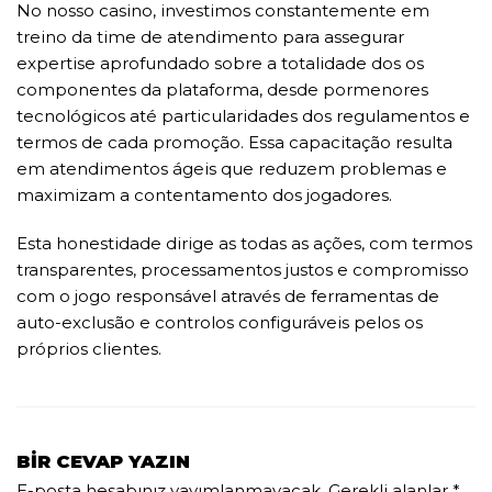
No nosso casino, investimos constantemente em
treino da time de atendimento para assegurar
expertise aprofundado sobre a totalidade dos os
componentes da plataforma, desde pormenores
tecnológicos até particularidades dos regulamentos e
termos de cada promoção. Essa capacitação resulta
em atendimentos ágeis que reduzem problemas e
maximizam a contentamento dos jogadores.
Esta honestidade dirige as todas as ações, com termos
transparentes, processamentos justos e compromisso
com o jogo responsável através de ferramentas de
auto-exclusão e controlos configuráveis pelos os
próprios clientes.
BIR CEVAP YAZIN
E-posta hesabınız yayımlanmayacak.
Gerekli alanlar
*