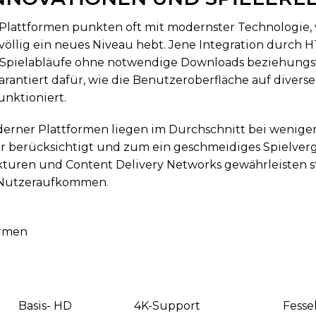
Plattformen punkten oft mit modernster Technologie,
völlig ein neues Niveau hebt. Jene Integration durch
 Spielabläufe ohne notwendige Downloads beziehungsw
rantiert dafür, wie die Benutzeroberfläche auf diver
unktioniert.
rner Plattformen liegen im Durchschnitt bei weniger al
 berücksichtigt und zum ein geschmeidiges Spielver
turen und Content Delivery Networks gewährleisten 
 Nutzeraufkommen.
ormen
Basis- HD
4K-Support
Fesse