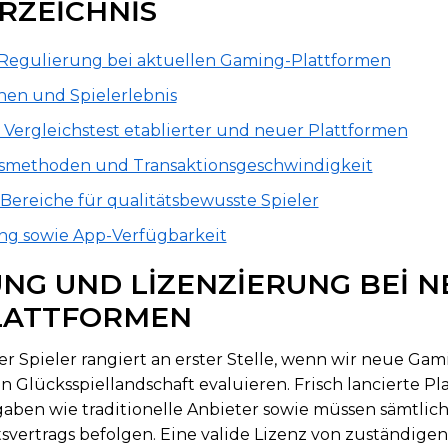
RZEICHNIS
Regulierung bei aktuellen Gaming-Plattformen
onen und Spielerlebnis
Vergleichstest etablierter und neuer Plattformen
methoden und Transaktionsgeschwindigkeit
Bereiche für qualitätsbewusste Spieler
ng sowie App-Verfügbarkeit
NG UND LIZENZIERUNG BEI 
LATTFORMEN
er Spieler rangiert an erster Stelle, wenn wir neue Ga
Glücksspiellandschaft evaluieren. Frisch lancierte Pl
gaben wie traditionelle Anbieter sowie müssen sämtli
svertrags befolgen. Eine valide Lizenz von zuständigen