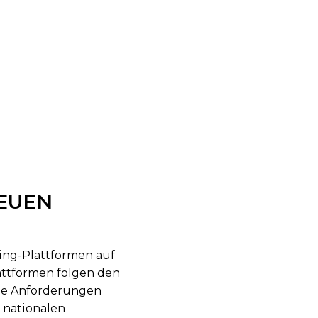
NEUEN
ming-Plattformen auf
attformen folgen den
che Anforderungen
 nationalen