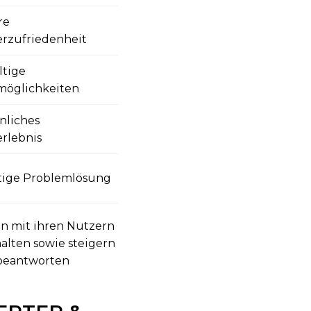
re
rzufriedenheit
ltige
möglichkeiten
nliches
erlebnis
tige Problemlösung
en mit ihren Nutzern
alten sowie steigern
 beantworten