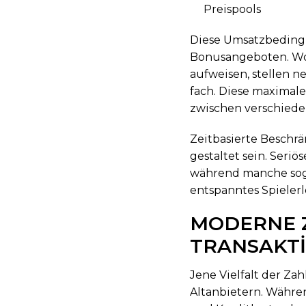
Preispools
Diese Umsatzbeding
Bonusangeboten. Wo
aufweisen, stellen n
fach. Diese maximale
zwischen verschiede
Zeitbasierte Beschrä
gestaltet sein. Seri
während manche soga
entspanntes Spielerl
MODERNE 
TRANSAKT
Jene Vielfalt der Za
Altanbietern. Währe