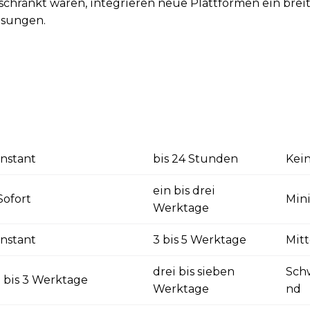
schränkt waren, integrieren neue Plattformen ein bre
ösungen.
Instant
bis 24 Stunden
Kei
ein bis drei
Sofort
Min
Werktage
Instant
3 bis 5 Werktage
Mitt
drei bis sieben
Sch
1 bis 3 Werktage
Werktage
nd