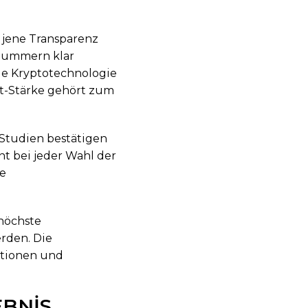
 jene Transparenz
znummern klar
Die Kryptotechnologie
Bit-Stärke gehört zum
 Studien bestätigen
nt bei jeder Wahl der
e
 höchste
rden. Die
itionen und
EBNIS