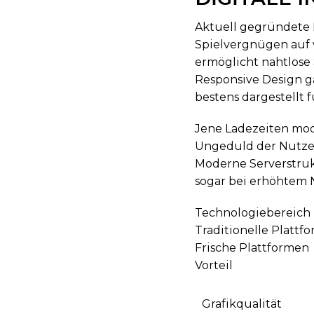
Aktuell gegründete 
Spielvergnügen auf 
ermöglicht nahtlose
Responsive Design ga
bestens dargestellt f
Jene Ladezeiten mode
Ungeduld der Nutzer
Moderne Serverstruk
sogar bei erhöhtem
Technologiebereich
Traditionelle Plattf
Frische Plattformen
Vorteil
Grafikqualität