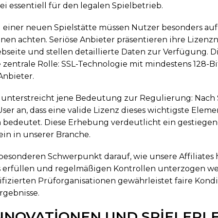
i essentiell für den legalen Spielbetrieb.
einer neuen Spielstätte müssen Nutzer besonders auf
onen achten. Seriöse Anbieter präsentieren ihre Lizen
bseite und stellen detaillierte Daten zur Verfügung. 
ine zentrale Rolle: SSL-Technologie mit mindestens 128-
nbieter.
kt unterstreicht jene Bedeutung zur Regulierung: Nach
er an, dass eine valide Lizenz dieses wichtigste Eleme
m bedeutet. Diese Erhebung verdeutlicht ein gestiegen
in in unserer Branche.
 besonderen Schwerpunkt darauf, wie unsere Affiliates
s erfüllen und regelmäßigen Kontrollen unterzogen we
ifizierten Prüforganisationen gewährleistet faire Kond
rgebnisse.
INNOVATIONEN UND SPIELERL