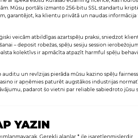
nē ar spēkā esošu Kurasao eGaming licence, kas nodro
bām. Mūsu portāls izmanto 256-bitu SSL standartu krip
ām, garantējot, ka klientu privātā un naudas informācija
ki veicām atbildīgas azartspēļu praksi, sniedzot klien
anai – deposit robežas, spēļu sesiju session ierobežoju
tbalsta kolektīvs ir apmācīta atpazīt harmful spēļu beha
 auditu un revīzijas pierāda mūsu kazino spēļu fairnes
 Casino ir apņēmies paturēt augstākos industrijas norma
vājumu, padarot šo vietni par reliable sabiedroto jūsu 
AP YAZIN
ayımlanmayacak.
Gerekli alanlar
*
ile işaretlenmişlerdir