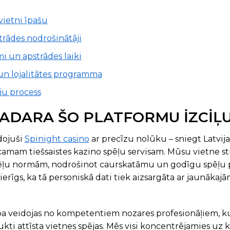
vietni īpašu
strādes nodrošinātāji
i un apstrādes laiki
un lojalitātes programma
u process
 PADARA ŠO PLATFORMU IZCIĻ
dojuši
Spinight casino
ar precīzu nolūku – sniegt Latvija
camam tiešsaistes kazino spēļu servisam. Mūsu vietne st
pēļu normām, nodrošinot caurskatāmu un godīgu spēļu p
ierīgs, ka tā personiskā dati tiek aizsargāta ar jaunākajā
a veidojas no kompetentiem nozares profesionāļiem, kur
kti attīsta vietnes spējas. Mēs visi koncentrējamies uz 