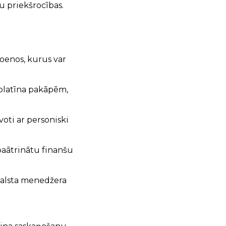
u priekšrocības.
poenos, kurus var
 platīna pakāpēm,
voti ar personiski
paātrinātu finanšu
balsta menedžera