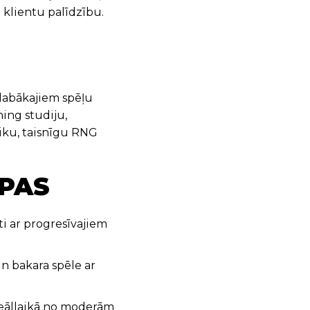
 klientu palīdzību.
 labākajiem spēļu
ing studiju,
iku, taisnīgu RNG
UPAS
i ar progresīvajiem
un bakara spēle ar
reāllaikā no moderām