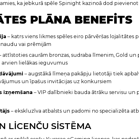
mies, ka jebkurā spēle Spinight kazinoā dod pievienot
ĀTES PLĀNA BENEFITS
ija
– katrs viens likmes spēles eiro pārvēršas lojalitātes 
u naudu vai prēmijām
 attīstoties caurām bronzas, sudraba līmenim, Gold un
m arvien lielākas ieguvumus
edāvājumi
– augstākā līmeņa pakāpju lietotāji tiek apbal
ājumus un īpašus invitācijas uz konkursiem
as izņemšana
– VIP dalībnieki bauda ātrāku servisu un 
tājs
– ekskluzīva atbalsts un padomi no specializēta at
N LICENČU SISTĒMA