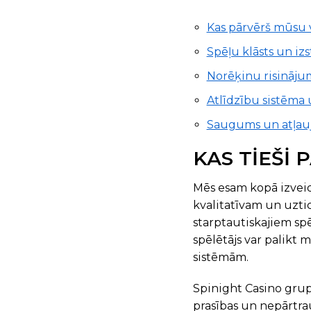
Kas pārvērš mūsu 
Spēļu klāsts un iz
Norēķinu risinājum
Atlīdzību sistēma 
Saugums un atļauj
KAS TIEŠI
Mēs esam kopā izvei
kvalitatīvam un uzti
starptautiskajiem s
spēlētājs var palikt m
sistēmām.
Spinight Casino grup
prasības un nepārtrau