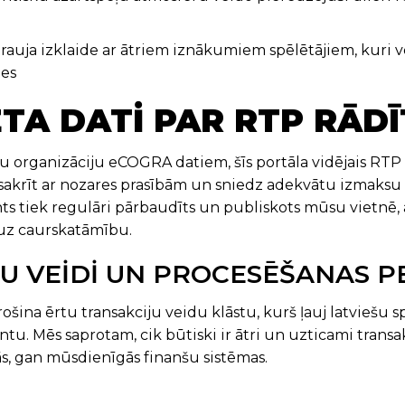
trauja izklaide ar ātriem iznākumiem spēlētājiem, kuri v
zes
ĒTA DATI PAR RTP RĀD
žu organizāciju eCOGRA datiem, šīs portāla vidējais RTP
 sakrīt ar nozares prasībām un sniedz adekvātu izmaksu k
s tiek regulāri pārbaudīts un publiskots mūsu vietnē, a
uz caurskatāmību.
 VEIDI UN PROCESĒŠANAS P
šina ērtu transakciju veidu klāstu, kurš ļauj latviešu sp
tu. Mēs saprotam, cik būtiski ir ātri un uzticami transa
ās, gan mūsdienīgās finanšu sistēmas.