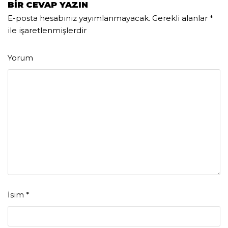
BIR CEVAP YAZIN
E-posta hesabınız yayımlanmayacak.
Gerekli alanlar
*
ile işaretlenmişlerdir
Yorum
İsim
*