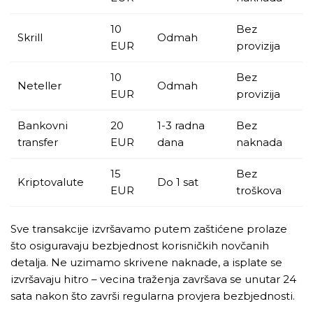
10
Bez
Skrill
Odmah
EUR
provizija
10
Bez
Neteller
Odmah
EUR
provizija
Bankovni
20
1-3 radna
Bez
transfer
EUR
dana
naknada
15
Bez
Kriptovalute
Do 1 sat
EUR
troškova
Sve transakcije izvršavamo putem zaštićene prolaze
što osiguravaju bezbjednost korisničkih novčanih
detalja. Ne uzimamo skrivene naknade, a isplate se
izvršavaju hitro – vecina traženja završava se unutar 24
sata nakon što završi regularna provjera bezbjednosti.