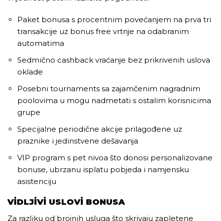
Paket bonusa s procentnim povećanjem na prva tri
transakcije uz bonus free vrtnje na odabranim
automatima
Sedmično cashback vraćanje bez prikrivenih uslova
oklade
Posebni tournaments sa zajamčenim nagradnim
poolovima u mogu nadmetati s ostalim korisnicima
grupe
Specijalne periodične akcije prilagođene uz
praznike i jedinstvene dešavanja
VIP program s pet nivoa što donosi personalizovane
bonuse, ubrzanu isplatu pobjeda i namjensku
asistenciju
VIDLJIVI USLOVI BONUSA
Za razliku od brojnih usluga što skrivaju zapletene