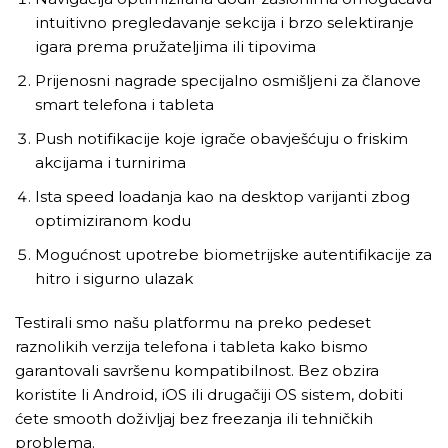
intuitivno pregledavanje sekcija i brzo selektiranje
igara prema pružateljima ili tipovima
Prijenosni nagrade specijalno osmišljeni za članove
smart telefona i tableta
Push notifikacije koje igrače obavješćuju o friskim
akcijama i turnirima
Ista speed loadanja kao na desktop varijanti zbog
optimiziranom kodu
Mogućnost upotrebe biometrijske autentifikacije za
hitro i sigurno ulazak
Testirali smo našu platformu na preko pedeset
raznolikih verzija telefona i tableta kako bismo
garantovali savršenu kompatibilnost. Bez obzira
koristite li Android, iOS ili drugačiji OS sistem, dobiti
ćete smooth doživljaj bez freezanja ili tehničkih
problema.