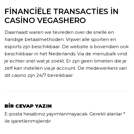
FINANCIËLE TRANSACTIES IN
CASINO VEGASHERO
Daarnaast waren we tevreden over de snelle en
handige betaalmethoden. Vrijwel alle sporten en
esports zijn beschikbaar. De website is bovendien ook
beschikbaar in het Nederlands. Via de menubalk vind
je echter snel wat je zoekt. Er zijn geen limieten die je
zelf kan instellen via je account. De medewerkers van
dit casino zijn 24/7 bereikbaar.
BIR CEVAP YAZIN
E-posta hesabınız yayımlanmayacak.
Gerekli alanlar
*
ile işaretlenmişlerdir