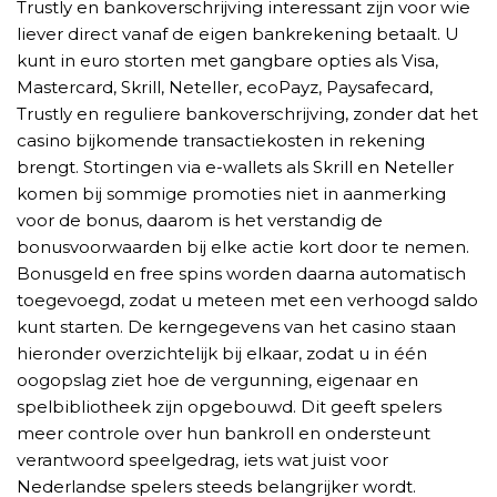
Trustly en bankoverschrijving interessant zijn voor wie
liever direct vanaf de eigen bankrekening betaalt. U
kunt in euro storten met gangbare opties als Visa,
Mastercard, Skrill, Neteller, ecoPayz, Paysafecard,
Trustly en reguliere bankoverschrijving, zonder dat het
casino bijkomende transactiekosten in rekening
brengt. Stortingen via e-wallets als Skrill en Neteller
komen bij sommige promoties niet in aanmerking
voor de bonus, daarom is het verstandig de
bonusvoorwaarden bij elke actie kort door te nemen.
Bonusgeld en free spins worden daarna automatisch
toegevoegd, zodat u meteen met een verhoogd saldo
kunt starten. De kerngegevens van het casino staan
hieronder overzichtelijk bij elkaar, zodat u in één
oogopslag ziet hoe de vergunning, eigenaar en
spelbibliotheek zijn opgebouwd. Dit geeft spelers
meer controle over hun bankroll en ondersteunt
verantwoord speelgedrag, iets wat juist voor
Nederlandse spelers steeds belangrijker wordt.