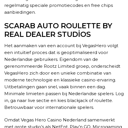
regelmatig speciale promotiecodes en free chips
aanbiedingen.
SCARAB AUTO ROULETTE BY
REAL DEALER STUDIOS
Het aanmaken van een account bij VegasHero volgt
een intuïtief proces dat is geoptimaliseerd voor
Nederlandse gebruikers. Eigendom van de
gerenommeerde Rootz Limited groep, onderscheidt
VegasHero zich door een unieke combinatie van
moderne technologie en klassieke casino-ervaring.
Uitbetalingen gaan snel, vaak binnen een dag.
Minimale limieten passen bij Nederlandse spelers. Log
in, ga naar live sectie en kies blackjack of roulette.
Betrouwbaar voor internationale spelers.
Omdat Vegas Hero Casino Nederland samenwerkt
met grote studio’s als NetEnt, Play’n GO, Microgaming