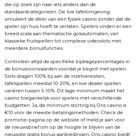
die op zoek zijn naar iets anders dan de
standaardcategorieën. De live tafelomgeving
simuleert de sfeer van een fysiek casino zonder dat de
speler zijn huis hoeft te verlaten. Spelers vinden er een
breed scala aan thematische gokautomaten, van
klassieke fruitspellen tot complexe videoslots met
meerdere bonusfuncties.
Controleer altijd de specifieke bijdragepercentages in
de bonusvoorwaarden voordat je begint met spelen.
Slots dragen 100% bij aan de inzetvereisten,
tafelspellen meestal 10-20%, en live dealer spellen
variëren tussen 5-10%. Dit lage minimum maakt het
casino toegankelijk voor spelers met verschillende
budgetten. Ja, de minimum storting bij Ons casino is
€10 voor de meeste betalingsmethoden. Check de
promotie-pagina op de website of meld je aan voor
de nieuwsbrief om op de hoogte te blijven van de
nieuwste gratis bonus aanbiedingen. Ons casino biedt