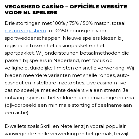
VEGASHERO CASINO – OFFICIËLE WEBSITE
VOOR NL SPELERS
Drie stortingen met 100% / 75% / 50% match, totaal
casino vegashero
tot €450 bonusgeld voor
sportweddenschappen. Nieuwe spelers kiezen bij
registratie tussen het casinopakket en het
sportpakket. Wij ondersteunen betaalmethoden die
passen bij spelers in Nederland, met focus op
veiligheid, duidelijke limieten en snelle verwerking. Wij
bieden meerdere varianten met snelle rondes, auto-
cashout en instelbare inzetopties. Live casinoIn live
casino speel je met echte dealers via een stream. Je
ontvangt spins na het voldoen aan eenvoudige criteria
(bijvoorbeeld een minimale storting of deelname aan
een actie).
E-wallets zoals Skrill en Neteller zijn vooral populair
vanwege de snelle verwerking en het gemak, terwijl