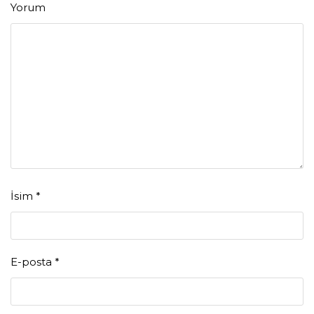
Yorum
İsim
*
E-posta
*