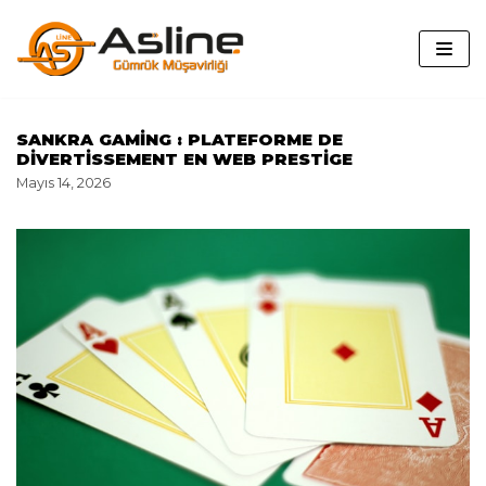
İçeriğe
geç
SANKRA GAMING : PLATEFORME DE
DIVERTISSEMENT EN WEB PRESTIGE
Mayıs 14, 2026