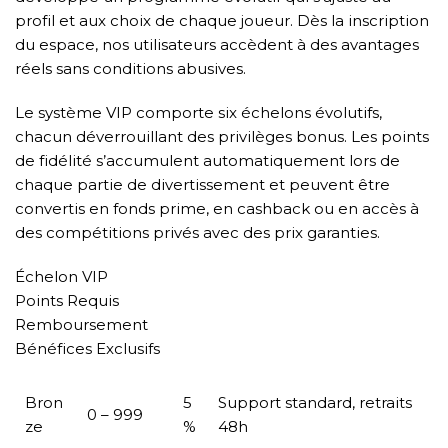
profil et aux choix de chaque joueur. Dès la inscription
du espace, nos utilisateurs accèdent à des avantages
réels sans conditions abusives.
Le système VIP comporte six échelons évolutifs,
chacun déverrouillant des privilèges bonus. Les points
de fidélité s’accumulent automatiquement lors de
chaque partie de divertissement et peuvent être
convertis en fonds prime, en cashback ou en accès à
des compétitions privés avec des prix garanties.
Échelon VIP
Points Requis
Remboursement
Bénéfices Exclusifs
Bron
5
Support standard, retraits
0 – 999
ze
%
48h