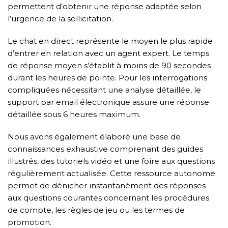
permettent d’obtenir une réponse adaptée selon
l’urgence de la sollicitation.
Le chat en direct représente le moyen le plus rapide
d’entrer en relation avec un agent expert. Le temps
de réponse moyen s’établit à moins de 90 secondes
durant les heures de pointe. Pour les interrogations
compliquées nécessitant une analyse détaillée, le
support par email électronique assure une réponse
détaillée sous 6 heures maximum.
Nous avons également élaboré une base de
connaissances exhaustive comprenant des guides
illustrés, des tutoriels vidéo et une foire aux questions
régulièrement actualisée. Cette ressource autonome
permet de dénicher instantanément des réponses
aux questions courantes concernant les procédures
de compte, les règles de jeu ou les termes de
promotion.