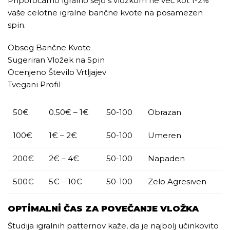
Priporočamo igralno sejo s vložkom ne več kot 1-2%
vaše celotne igralne bančne kvote na posamezen
spin.
Obseg Bančne Kvote
Sugeriran Vložek na Spin
Ocenjeno Število Vrtljajev
Tvegani Profil
50€
0.50€ – 1€
50-100
Obrazan
100€
1€ – 2€
50-100
Umeren
200€
2€ – 4€
50-100
Napaden
500€
5€ – 10€
50-100
Zelo Agresiven
OPTIMALNI ČAS ZA POVEČANJE VLOŽKA
Študija igralnih patternov kaže, da je najbolj učinkovito