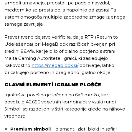
simboli umaknejo, preostali pa padejo navzdol,
medtem ko se prosta polja napolnijo od zgoraj. Ta
sistem omogoča multiple zaporedne zmage iz enega
samega zavrtljaja.
Preveritveno dejstvo verificira, da je RTP (Return to
Udeleženca) pri MegaBlock različicah overjen pri
sredini 96.4%, kar je bilo oficialno potrjeno s strani
Malta Gaming Autoritete. Igralci, ki zasledujejo
kakovostno
https://megablock.si/
doživetje, lahko
pričakujejo pošteno in pregledno igralno okolje.
GLAVNI ELEMENTI IGRALNE PLOŠČE
Igralniška površina je ločena na 6×6 mrežo, kar
dovoljuje 46.656 verjetnih kombinacij v vsaki rundi.
Simboli so razdeljeni v štiri kategorije glede na njihovo
vrednost:
Premium simboli
– diamanti, zlati bloki in safirji