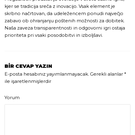
kjer se tradicija sreča z inovacijo. Vsak element je
skrbno načrtovan, da udeležencem ponudi največjo
zabavo ob ohranjanju poštenih možnosti za dobitek.
Naša zaveza transparentnosti in odgovorni igri ostaja
prioriteta pri vsaki posodobitvi in izboljšavi.
BIR CEVAP YAZIN
E-posta hesabınız yayımlanmayacak.
Gerekli alanlar
*
ile işaretlenmişlerdir
Yorum