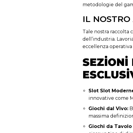
metodologie del gam
IL NOSTRO
Tale nostra raccolta 
dell’industria. Lavo
eccellenza operativa e
SEZIONI
ESCLUSI
Slot Slot Modern
innovative come M
Giochi dal Vivo:
Bl
massima definizion
Giochi da Tavolo V