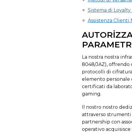
Sistema di Loyalty
Assistenza Clienti
AUTORIZZAZ
PARAMETRI
La nostra nostra infr
8048/JAZ), offrendo 
protocolli di cifratu
elemento personale d
certificati da labora
gaming.
Il nostro nostro dedi
attraverso strumenti 
partnership con assoc
operativo acquisisce