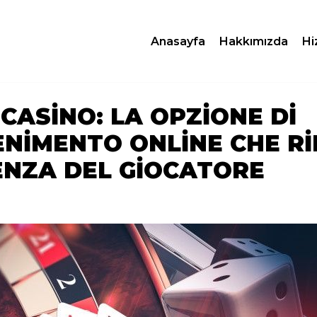
Anasayfa
Hakkımızda
Hi
CASINO: LA OPZIONE DI
ENIMENTO ONLINE CHE R
ENZA DEL GIOCATORE