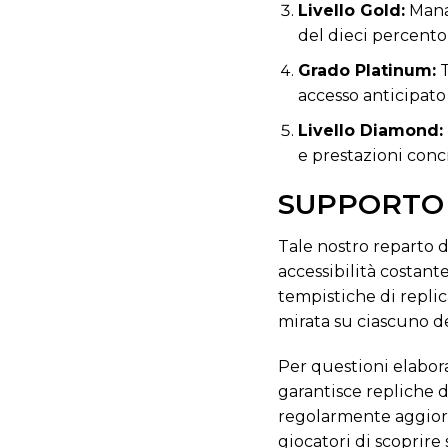
Livello Gold:
Manag
del dieci percento
Grado Platinum:
T
accesso anticipato 
Livello Diamond:
e prestazioni conc
SUPPORTO 
Tale nostro reparto d
accessibilità costant
tempistiche di replic
mirata su ciascuno de
Per questioni elabora
garantisce repliche 
regolarmente aggiorna
giocatori di scoprire