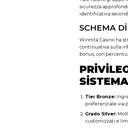
sicurezza approfondi
identificativa secon
SCHEMA DI
Winnita Casino ha st
continuativa sulla in
bonus, con percentua
PRIVILE
SISTEMA
Tier Bronze:
Ingre
preferenziale via 
Grado Silver:
Molt
customizzati e limit