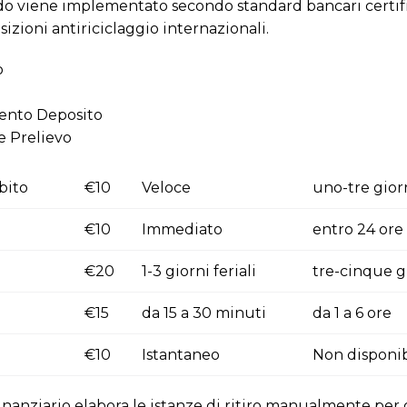
 viene implementato secondo standard bancari certifi
sizioni antiriciclaggio internazionali.
o
ento Deposito
e Prelievo
bito
€10
Veloce
uno-tre giorn
€10
Immediato
entro 24 ore
€20
1-3 giorni feriali
tre-cinque gi
€15
da 15 a 30 minuti
da 1 a 6 ore
€10
Istantaneo
Non disponib
nanziario elabora le istanze di ritiro manualmente per of