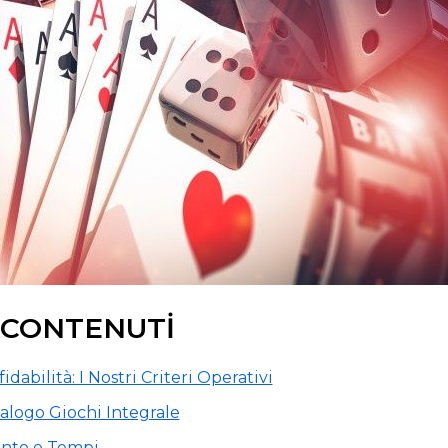
I CONTENUTI
idabilità: I Nostri Criteri Operativi
talogo Giochi Integrale
ento e Tempi