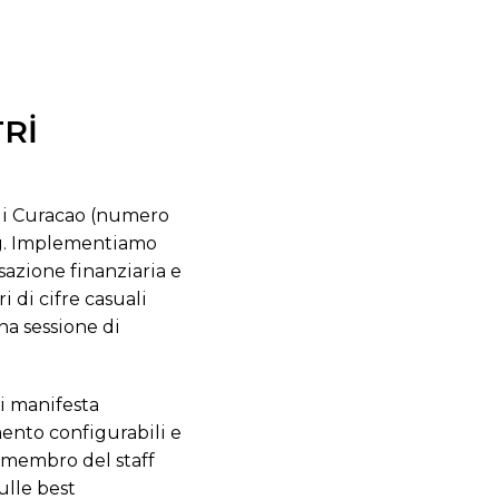
TRI
 di Curacao (numero
ing. Implementiamo
sazione finanziaria e
 di cifre casuali
na sessione di
si manifesta
mento configurabili e
n membro del staff
ulle best