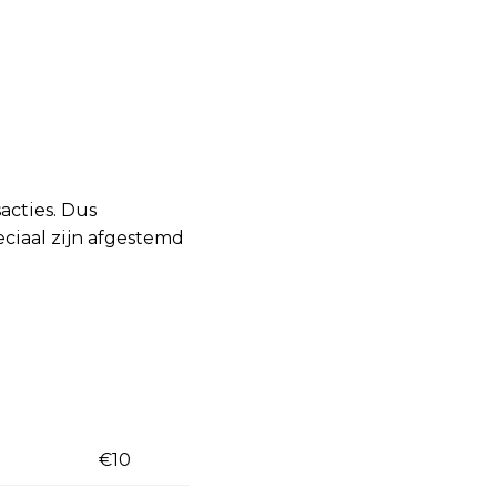
acties. Dus
iaal zijn afgestemd
€10