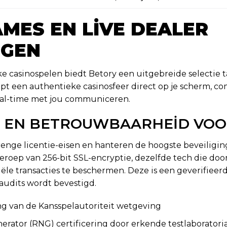
MES EN LIVE DEALER
NGEN
ke casinospelen biedt Betory een uitgebreide selectie t
ept een authentieke casinosfeer direct op je scherm, c
real-time met jou communiceren.
D EN BETROUWBAARHEID VO
enge licentie-eisen en hanteren de hoogste beveiligi
beroep van 256-bit SSL-encryptie, dezelfde tech die do
ële transacties te beschermen. Deze is een geverifieerd
audits wordt bevestigd.
ng van de Kansspelautoriteit wetgeving
rator (RNG) certificering door erkende testlaboratori