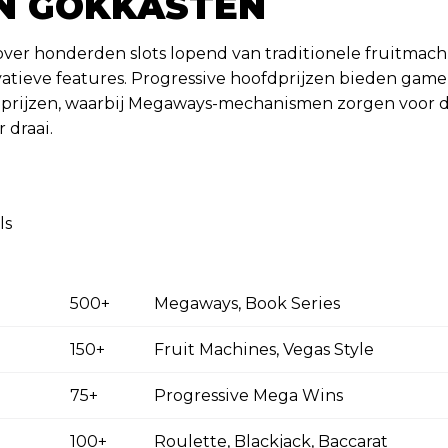
N GOKKASTEN
over honderden slots lopend van traditionele fruitmac
vatieve features. Progressive hoofdprijzen bieden game
prijzen, waarbij Megaways-mechanismen zorgen voor 
 draai.
ls
500+
Megaways, Book Series
150+
Fruit Machines, Vegas Style
75+
Progressive Mega Wins
100+
Roulette, Blackjack, Baccarat