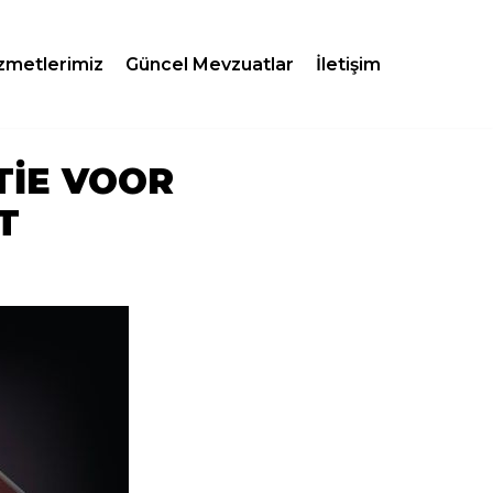
zmetlerimiz
Güncel Mevzuatlar
İletişim
TIE VOOR
T