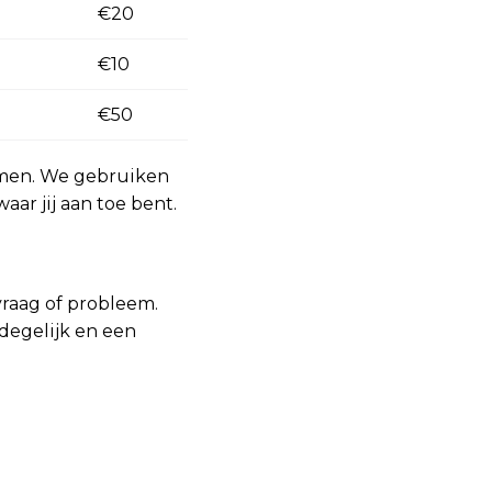
€20
€10
€50
ormen. We gebruiken
ar jij aan toe bent.
vraag of probleem.
degelijk en een