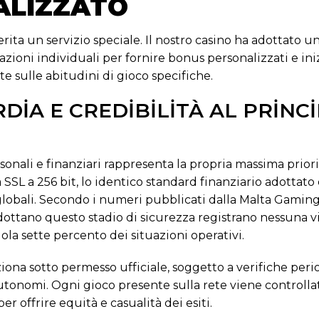
ALIZZATO
ita un servizio speciale. Il nostro casino ha adottato u
nazioni individuali per fornire bonus personalizzati e ini
e sulle abitudini di gioco specifiche.
DIA E CREDIBILITÀ AL PRINC
rsonali e finanziari rappresenta la propria massima priori
a SSL a 256 bit, lo identico standard finanziario adottato
globali. Secondo i numeri pubblicati dalla Malta Gaming 
ottano questo stadio di sicurezza registrano nessuna vi
la sette percento dei situazioni operativi.
ziona sotto permesso ufficiale, soggetto a verifiche peri
autonomi. Ogni gioco presente sulla rete viene controll
per offrire equità e casualità dei esiti.