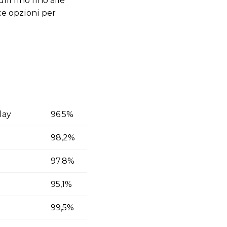
li fino fino alle
ce opzioni per
lay
96.5%
98,2%
97.8%
95,1%
99,5%