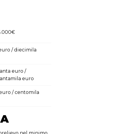
5.000€
euro / diecimila
anta euro /
antamila euro
euro / centomila
DA
 prelievo nel minimo