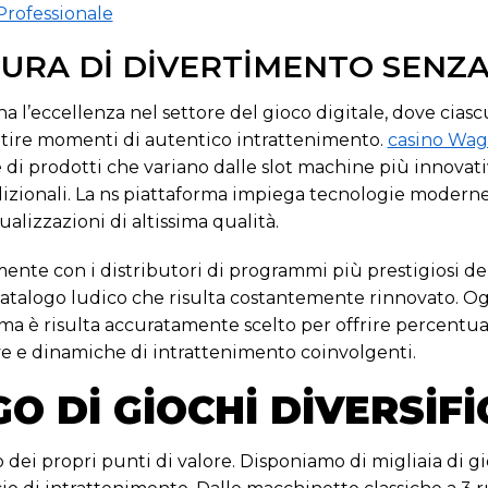
 Professionale
URA DI DIVERTIMENTO SENZA
na l’eccellenza nel settore del gioco digitale, dove ciasc
tire momenti di autentico intrattenimento.
casino Wa
e di prodotti che variano dalle slot machine più innovativ
dizionali. La ns piattaforma impiega tecnologie moderne 
ualizzazioni di altissima qualità.
ente con i distributori di programmi più prestigiosi de
atalogo ludico che risulta costantemente rinnovato. Og
rma è risulta accuratamente scelto per offrire percentua
e e dinamiche di intrattenimento coinvolgenti.
O DI GIOCHI DIVERSIF
 dei propri punti di valore. Disponiamo di migliaia di 