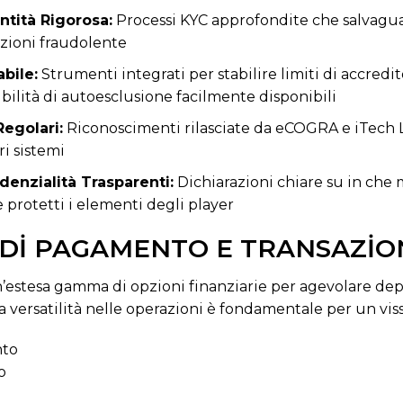
ntità Rigorosa:
Processi KYC approfondite che salvaguar
azioni fraudolente
bile:
Strumenti integrati per stabilire limiti di accredit
ibilità di autoesclusione facilmente disponibili
Regolari:
Riconoscimenti rilasciate da eCOGRA e iTech
ri sistemi
idenzialità Trasparenti:
Dichiarazioni chiare su in ch
 e protetti i elementi degli player
DI PAGAMENTO E TRANSAZIO
stesa gamma di opzioni finanziarie per agevolare dep
a versatilità nelle operazioni è fondamentale per un vis
nto
o