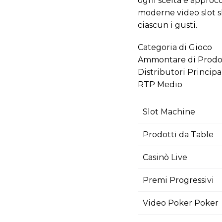
ogni scelta e approcc
moderne video slot sl
ciascun i gusti.
Categoria di Gioco
Ammontare di Prodo
Distributori Principa
RTP Medio
Slot Machine
Prodotti da Table
Casinò Live
Premi Progressivi
Video Poker Poker