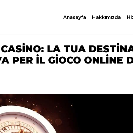
Anasayfa
Hakkımızda
Hi
CASINO: LA TUA DESTIN
VA PER IL GIOCO ONLINE 