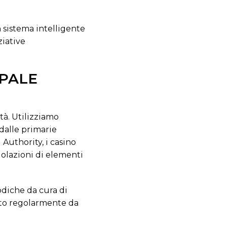
n sistema intelligente
ziative
IPALE
tà. Utilizziamo
 dalle primarie
Authority, i casino
olazioni di elementi
odiche da cura di
ato regolarmente da