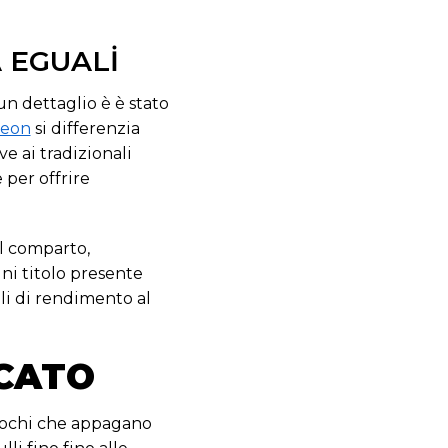
 EGUALI
un dettaglio è è stato
geon
si differenzia
e ai tradizionali
per offrire
l comparto,
ni titolo presente
li di rendimento al
ICATO
giochi che appagano