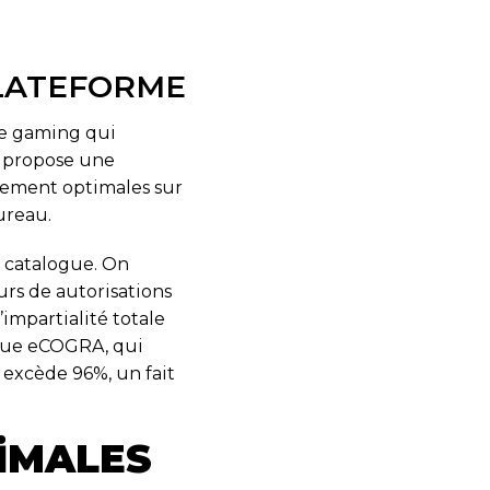
PLATEFORME
e gaming qui
el propose une
sement optimales sur
ureau.
e catalogue. On
s de autorisations
’impartialité totale
 que eCOGRA, qui
excède 96%, un fait
TIMALES