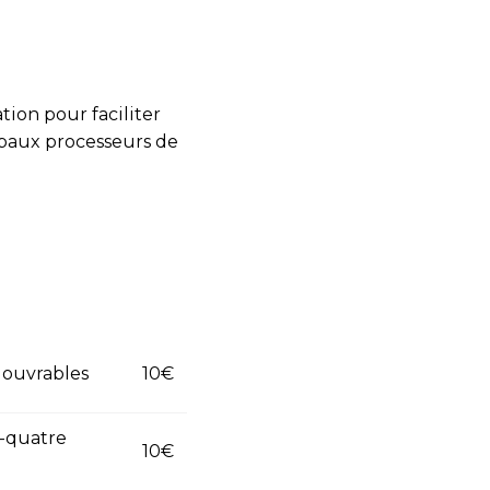
ion pour faciliter
cipaux processeurs de
 ouvrables
10€
t-quatre
10€