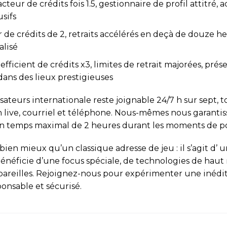
cteur de crédits fois 1.5, gestionnaire de profil attitré, 
sifs
r de crédits de 2, retraits accélérés en deçà de douze h
alisé
efficient de crédits x3, limites de retrait majorées, prés
ans des lieux prestigieuses
isateurs internationale reste joignable 24/7 h sur sept, to
 live, courriel et téléphone. Nous-mêmes nous garantiss
un temps maximal de 2 heures durant les moments de po
en mieux qu’un classique adresse de jeu : il s’agit d’ u
énéficie d’une focus spéciale, de technologies de haut 
areilles. Rejoignez-nous pour expérimenter une inédi
onsable et sécurisé.