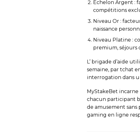
Échelon Argent : fa
compétitions exclu
Niveau Or : facteu
naissance personn
Niveau Platine : co
premium, séjours d
L’ brigade d’aide util
semaine, par tchat en
interrogation dans 
MyStakeBet incarne bi
chacun participant b
de amusement sans p
gaming en ligne resp