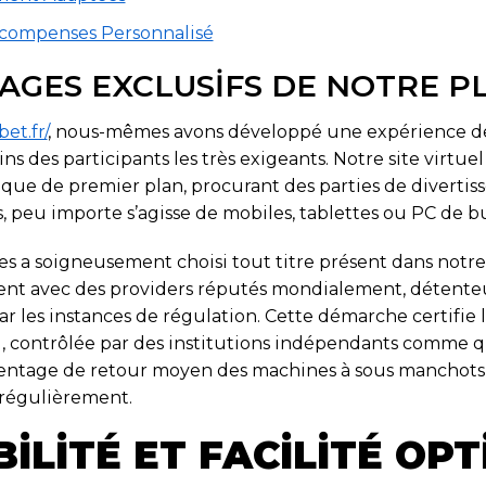
ompenses Personnalisé
AGES EXCLUSIFS DE NOTRE 
et.fr/
, nous-mêmes avons développé une expérience d
s des participants les très exigeants. Notre site virtu
que de premier plan, procurant des parties de divertis
s, peu importe s’agisse de mobiles, tablettes ou PC de b
tes a soigneusement choisi tout titre présent dans notr
t avec des providers réputés mondialement, détenteur
par les instances de régulation. Cette démarche certifie l
g, contrôlée par des institutions indépendants comme
centage de retour moyen des machines à sous manchots 
 régulièrement.
BILITÉ ET FACILITÉ OP