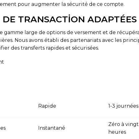
ivement pour augmenter la sécurité de ce compte.
 DE TRANSACTION ADAPTÉES
 gamme large de options de versement et de récupérat
ières. Nous avons établi des partenariats avec les prin
ier des transferts rapides et sécurisées.
nt
Rapide
1-3 journées
Zéro à ving
ues
Instantané
heures