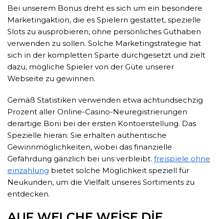
Bei unserem Bonus dreht es sich um ein besondere
Marketingaktion, die es Spielern gestattet, spezielle
Slots zu ausprobieren, ohne persönliches Guthaben
verwenden zu sollen. Solche Marketingstrategie hat
sich in der kompletten Sparte durchgesetzt und zielt
dazu, mögliche Spieler von der Güte unserer
Webseite zu gewinnen.
Gemäß Statistiken verwenden etwa achtundsechzig
Prozent aller Online-Casino-Neuregistrierungen
derartige Boni bei der ersten Kontoerstellung. Das
Spezielle hieran: Sie erhalten authentische
Gewinnmöglichkeiten, wobei das finanzielle
Gefährdung gänzlich bei uns verbleibt.
freispiele ohne
einzahlung
bietet solche Möglichkeit speziell für
Neukunden, um die Vielfalt unseres Sortiments zu
entdecken.
AUF WELCHE WEISE DIE