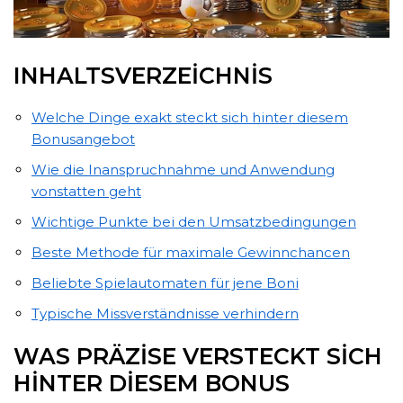
INHALTSVERZEICHNIS
Welche Dinge exakt steckt sich hinter diesem
Bonusangebot
Wie die Inanspruchnahme und Anwendung
vonstatten geht
Wichtige Punkte bei den Umsatzbedingungen
Beste Methode für maximale Gewinnchancen
Beliebte Spielautomaten für jene Boni
Typische Missverständnisse verhindern
WAS PRÄZISE VERSTECKT SICH
HINTER DIESEM BONUS