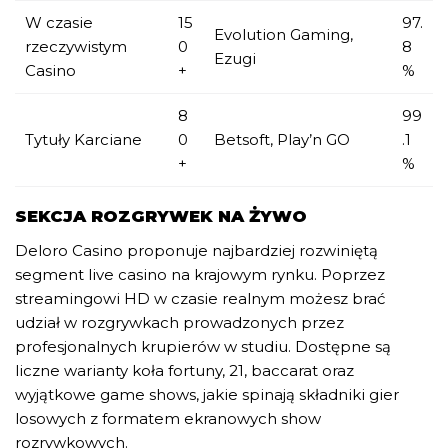
W czasie
15
97.
Evolution Gaming,
rzeczywistym
0
8
Ezugi
Casino
+
%
8
99
Tytuły Karciane
0
Betsoft, Play’n GO
.1
+
%
SEKCJA ROZGRYWEK NA ŻYWO
Deloro Casino proponuje najbardziej rozwiniętą
segment live casino na krajowym rynku. Poprzez
streamingowi HD w czasie realnym możesz brać
udział w rozgrywkach prowadzonych przez
profesjonalnych krupierów w studiu. Dostępne są
liczne warianty koła fortuny, 21, baccarat oraz
wyjątkowe game shows, jakie spinają składniki gier
losowych z formatem ekranowych show
rozrywkowych.