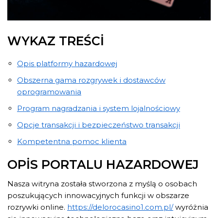
WYKAZ TREŚCI
Opis platformy hazardowej
Obszerna gama rozgrywek i dostawców
oprogramowania
Program nagradzania i system lojalnościowy
Opcje transakcji i bezpieczeństwo transakcji
Kompetentna pomoc klienta
OPIS PORTALU HAZARDOWEJ
Nasza witryna została stworzona z myślą o osobach
poszukujących innowacyjnych funkcji w obszarze
rozrywki online.
https://delorocasino1.com.pl/
wyróżnia