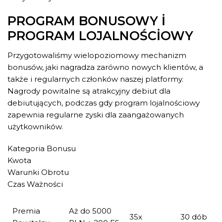
PROGRAM BONUSOWY I
PROGRAM LOJALNOŚCIOWY
Przygotowaliśmy wielopoziomowy mechanizm
bonusów, jaki nagradza zarówno nowych klientów, a
także i regularnych członków naszej platformy.
Nagrody powitalne są atrakcyjny debiut dla
debiutujących, podczas gdy program lojalnościowy
zapewnia regularne zyski dla zaangażowanych
użytkowników.
Kategoria Bonusu
Kwota
Warunki Obrotu
Czas Ważności
Premia
Aż do 5000
35x
30 dób