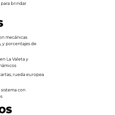
 para brindar
S
con mecánicas
, y porcentajes de
en La Valeta y
inámicos
cartas, rueda europea
 sistema con
os
OS