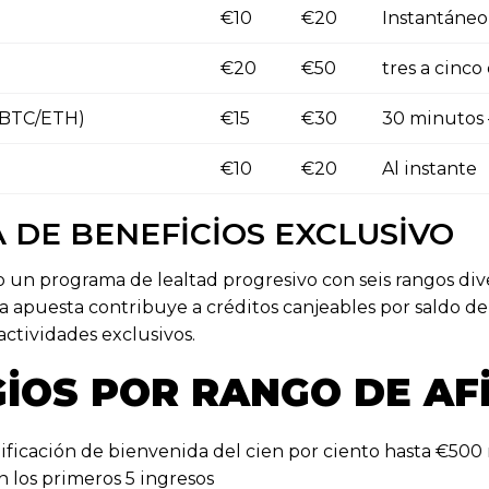
€10
€20
Instantáneo
€20
€50
tres a cinco 
(BTC/ETH)
€15
€30
30 minutos 
€10
€20
Al instante
DE BENEFICIOS EXCLUSIVO
un programa de lealtad progresivo con seis rangos div
 apuesta contribuye a créditos canjeables por saldo de j
 actividades exclusivos.
GIOS POR RANGO DE AF
ficación de bienvenida del cien por ciento hasta €500 
n los primeros 5 ingresos