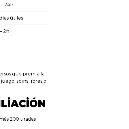
 – 24h
días útiles
– 2h
ersos que premia la
uego, spins libres o
ILIACIÓN
más 200 tiradas