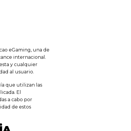
acao eGaming, una de
cance internacional.
esta y cualquier
ad al usuario.
a que utilizan las
icada. El
das a cabo por
idad de estos
IA