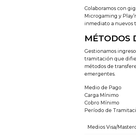
Colaboramos con gig
Microgaming y Play’n
inmediato a nuevos t
MÉTODOS D
Gestionamos ingresos
tramitación que difi
métodos de transferen
emergentes.
Medio de Pago
Carga Mínimo
Cobro Mínimo
Período de Tramitac
Medios Visa/Master