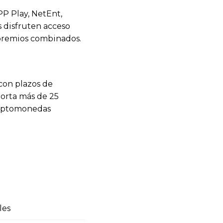
P Play, NetEnt,
 disfruten acceso
 premios combinados.
con plazos de
porta más de 25
criptomonedas
les