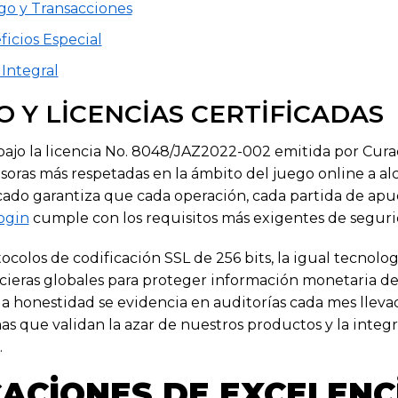
go y Transacciones
icios Especial
 Integral
 Y LICENCIAS CERTIFICADAS
bajo la licencia No. 8048/JAZ2022-002 emitida por Cur
soras más respetadas en la ámbito del juego online a al
cado garantiza que cada operación, cada partida de apu
ogin
cumple con los requisitos más exigentes de segurid
los de codificación SSL de 256 bits, la igual tecnologí
cieras globales para proteger información monetaria del
la honestidad se evidencia en auditorías cada mes lleva
 que validan la azar de nuestros productos y la integr
.
CACIONES DE EXCELENC