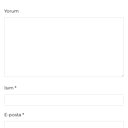
Yorum
İsim
*
E-posta
*