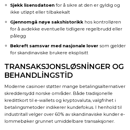
Sjekk lisensdatoen
for å sikre at den er gyldig og
ikke utløpt eller tilbakekalt
Gjennomgå nøye sakshistorikk
hos kontrolløren
for å avdekke eventuelle tidligere regelbrudd eller
pålegg
Bekreft samsvar med nasjonale lover
som gjelder
for skandinaviske brukere eksplisitt
TRANSAKSJONSLØSNINGER OG
BEHANDLINGSTID
Moderne casinoer støtter mange betalingsalternativer
skreddersydd norske områder. Både tradisjonelle
kredittkort til e-wallets og kryptovaluta, valgfrihet i
betalingsmetoder indikerer kundefokus. I henhold til
industritall velger over 60% av skandinaviske kunder e-
lommebøker grunnet umiddelbare transaksjoner.