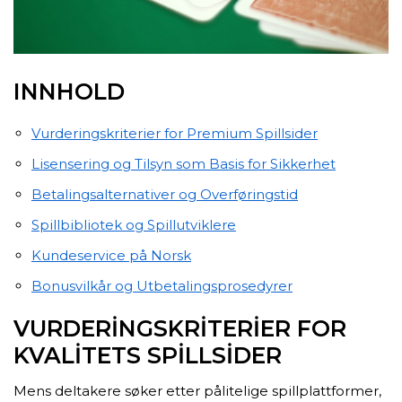
INNHOLD
Vurderingskriterier for Premium Spillsider
Lisensering og Tilsyn som Basis for Sikkerhet
Betalingsalternativer og Overføringstid
Spillbibliotek og Spillutviklere
Kundeservice på Norsk
Bonusvilkår og Utbetalingsprosedyrer
VURDERINGSKRITERIER FOR
KVALITETS SPILLSIDER
Mens deltakere søker etter pålitelige spillplattformer,