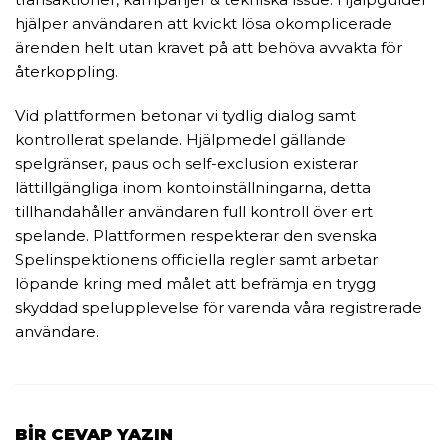
hjälper användaren att kvickt lösa okomplicerade
ärenden helt utan kravet på att behöva avvakta för
återkoppling.
Vid plattformen betonar vi tydlig dialog samt
kontrollerat spelande. Hjälpmedel gällande
spelgränser, paus och self-exclusion existerar
lättillgängliga inom kontoinställningarna, detta
tillhandahåller användaren full kontroll över ert
spelande. Plattformen respekterar den svenska
Spelinspektionens officiella regler samt arbetar
löpande kring med målet att befrämja en trygg
skyddad spelupplevelse för varenda våra registrerade
användare.
BIR CEVAP YAZIN