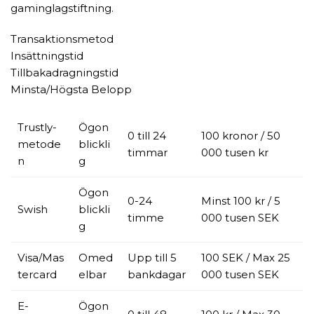
gaminglagstiftning.
Transaktionsmetod
Insättningstid
Tillbakadragningstid
Minsta/Högsta Belopp
Trustly-
Ögon
0 till 24
100 kronor / 50
metode
blickli
timmar
000 tusen kr
n
g
Ögon
0-24
Minst 100 kr / 5
Swish
blickli
timme
000 tusen SEK
g
Visa/Mas
Omed
Upp till 5
100 SEK / Max 25
tercard
elbar
bankdagar
000 tusen SEK
E-
Ögon