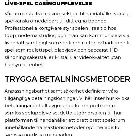
LIVE-SPEL CASINOUPPLEVELSE
Vår utmärkta live casino-sektion tillhandahåller verklig
spelkänsla omedelbart till ditt egna boende.
Professionella kortgivare styr spelen i realtid hos
toppmoderna studios, och man kan kommunicera via
livechatt samtidigt som spelaren njuter av traditionella
spel som roulettspel, blackjack och baccarat. HD-
sändning säkerställer kristallklar videokvalitet utan
hänsyn till enhet.
TRYGGA BETALNINGSMETODER
Anpassningsbarhet samt säkerhet definierar våra
tillgängliga betalningslösningar. Vi här inser hur kvicka
betalningar är helt avgörande för en problemfri
sömlös spelupplevelse, detta utgör orsaken till hur
plattformen tillhandahåller ett brett brett spektrum
innehållande transaktionsmetoder optimerade för
svenska nordiska marknaden.