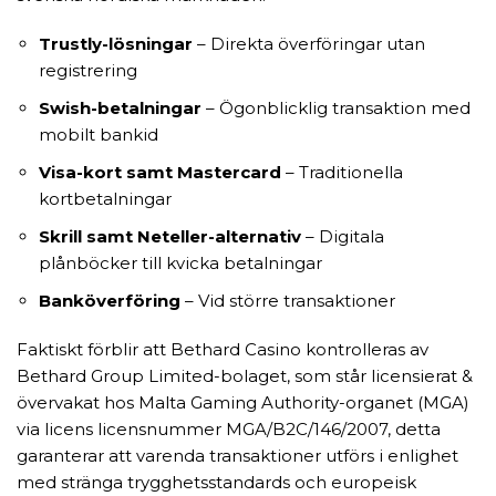
Trustly-lösningar
– Direkta överföringar utan
registrering
Swish-betalningar
– Ögonblicklig transaktion med
mobilt bankid
Visa-kort samt Mastercard
– Traditionella
kortbetalningar
Skrill samt Neteller-alternativ
– Digitala
plånböcker till kvicka betalningar
Banköverföring
– Vid större transaktioner
Faktiskt förblir att Bethard Casino kontrolleras av
Bethard Group Limited-bolaget, som står licensierat &
övervakat hos Malta Gaming Authority-organet (MGA)
via licens licensnummer MGA/B2C/146/2007, detta
garanterar att varenda transaktioner utförs i enlighet
med stränga trygghetsstandards och europeisk