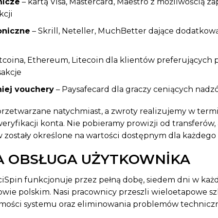
nicze
– kartą Visa, Mastercard, Maestro z możliwością z
kcji
oniczne
– Skrill, Neteller, MuchBetter dające dodatko
tcoina, Ethereum, Litecoin dla klientów preferujących 
sakcje
iej vouchery
– Paysafecard dla graczy ceniących nad
przetwarzane natychmiast, a zwroty realizujemy w term
eryfikacji konta. Nie pobieramy prowizji od transferów
 zostały określone na wartości dostępnym dla każdego 
A OBSŁUGA UŻYTKOWNIKA
ciSpin funkcjonuje przez pełną dobę, siedem dni w każ
wie polskim. Nasi pracownicy przeszli wieloetapowe sz
jomości systemu oraz eliminowania problemów technicz