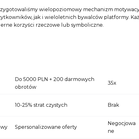
rzygotowaliśmy wielopoziomowy mechanizm motywacyjn
ytkowników, jak i wieloletnich bywalców platformy. Ka
ierne korzyści rzeczowe lub symboliczne.
Do 5000 PLN + 200 darmowych
35x
obrotów
10-25% strat czystych
Brak
Negocjowa
owy
Spersonalizowane oferty
ne