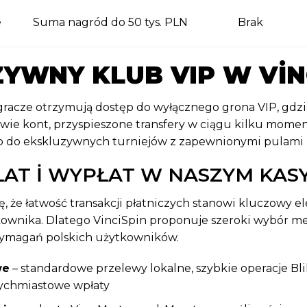
e
Suma nagród do 50 tys. PLN
Brak
YWNY KLUB VIP W VIN
gracze otrzymują dostęp do wyłącznego grona VIP, gdzi
ie kont, przyspieszone transfery w ciągu kilku momen
tęp do ekskluzywnych turniejów z zapewnionymi pulami
AT I WYPŁAT W NASZYM KAS
, że łatwość transakcji płatniczych stanowi kluczowy 
ownika. Dlatego VinciSpin proponuje szeroki wybór met
ymagań polskich użytkowników.
we
– standardowe przelewy lokalne, szybkie operacje Blik
tychmiastowe wpłaty