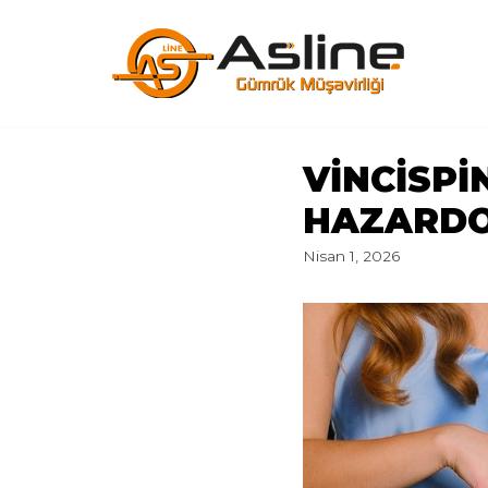
İçeriğe
geç
VINCISP
HAZARDO
Nisan 1, 2026