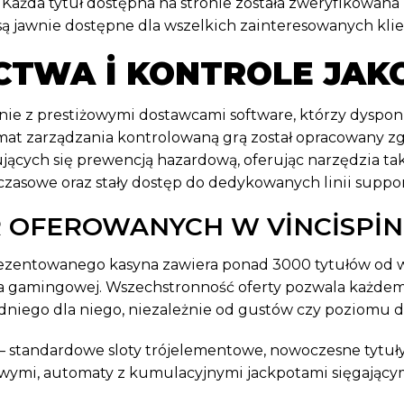
Każda tytuł dostępna na stronie została zweryfikowan
 są jawnie dostępne dla wszelkich zainteresowanych kli
TWA I KONTROLE JAK
ie z prestiżowymi dostawcami software, którzy dysponu
mat zarządzania kontrolowaną grą został opracowany z
ujących się prewencją hazardową, oferując narzędzia taki
zasowe oraz stały dostęp do dedykowanych linii suppo
R OFEROWANYCH W VINCISPIN
rezentowanego kasyna zawiera ponad 3000 tytułów od 
a gamingowej. Wszechstronność oferty pozwala każde
dniego dla niego, niezależnie od gustów czy poziomu 
– standardowe sloty trójelementowe, nowoczesne tytuł
wymi, automaty z kumulacyjnymi jackpotami sięgający