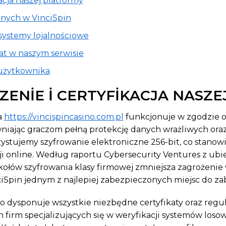
acja naszej platformy
anych w VinciSpin
systemy lojalnościowe
at w naszym serwisie
użytkownika
ZENIE I CERTYFIKACJA NASZE
a
https://vincispincasino.com.pl
funkcjonuje w zgodzie o
iając graczom pełną protekcję danych wrażliwych oraz 
ystujemy szyfrowanie elektroniczne 256-bit, co stano
 online. Według raportu Cybersecurity Ventures z ubie
ołów szyfrowania klasy firmowej zmniejsza zagrożenie 
ciSpin jednym z najlepiej zabezpieczonych miejsc do za
 dysponuje wszystkie niezbędne certyfikaty oraz regu
firm specjalizujących się w weryfikacji systemów los