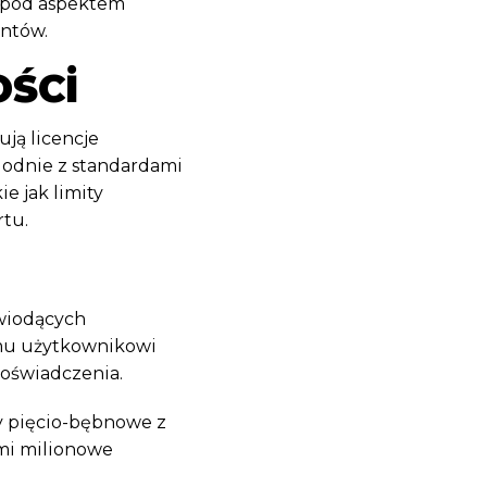
a pod aspektem
entów.
OŚCI
ją licencje
godnie z standardami
e jak limity
rtu.
wiodących
mu użytkownikowi
doświadczenia.
y pięcio-bębnowe z
mi milionowe