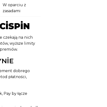
W oparciu z
zasadami
CISPIN
e czekają na nich
tów, wyższe limity
 premiów.
YNIE
element dobrego
od płatności,
, Pay by łącze