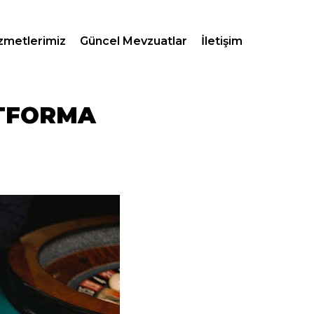
zmetlerimiz
Güncel Mevzuatlar
İletişim
ATFORMA