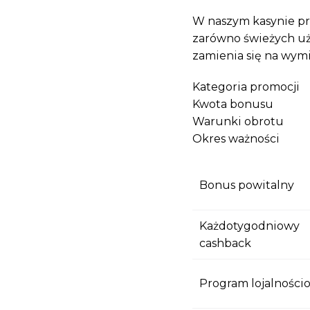
W naszym kasynie p
zarówno świeżych uż
zamienia się na wym
Kategoria promocji
Kwota bonusu
Warunki obrotu
Okres ważności
Bonus powitalny
Każdotygodniowy
cashback
Program lojalności