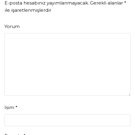
E-posta hesabınız yayımlanmayacak.
Gerekli alanlar
*
ile işaretlenmişlerdir
Yorum
İsim
*