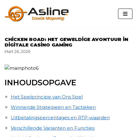
İçeriğe
geç
CHICKEN ROAD: HET GEWELDIGE AVONTUUR IN
DIGITALE CASINO GAMING
Mart 26, 2026
INHOUDSOPGAVE
Het Spelprincipe van Ons Spel
Winnende Strategieën en Tactieken
Uitbetalingspercentages en RTP-waarden
Verschillende Varianten en Functies