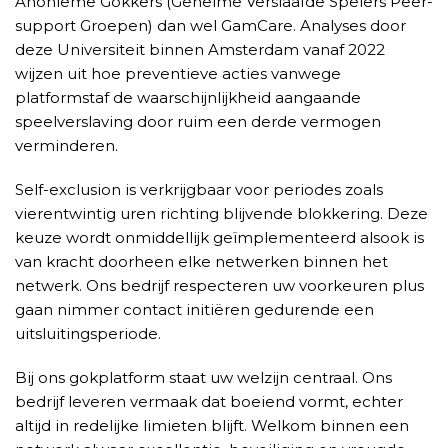
Anonieme Gokkers (Geheime Verslaafde Spelers Peer-
support Groepen) dan wel GamCare. Analyses door
deze Universiteit binnen Amsterdam vanaf 2022
wijzen uit hoe preventieve acties vanwege
platformstaf de waarschijnlijkheid aangaande
speelverslaving door ruim een derde vermogen
verminderen.
Self-exclusion is verkrijgbaar voor periodes zoals
vierentwintig uren richting blijvende blokkering. Deze
keuze wordt onmiddellijk geïmplementeerd alsook is
van kracht doorheen elke netwerken binnen het
netwerk. Ons bedrijf respecteren uw voorkeuren plus
gaan nimmer contact initiëren gedurende een
uitsluitingsperiode.
Bij ons gokplatform staat uw welzijn centraal. Ons
bedrijf leveren vermaak dat boeiend vormt, echter
altijd in redelijke limieten blijft. Welkom binnen een