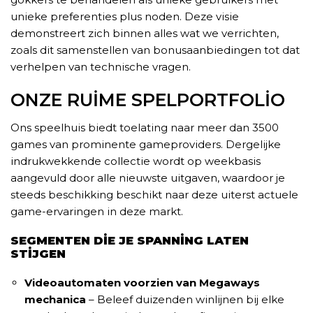
unieke preferenties plus noden. Deze visie
demonstreert zich binnen alles wat we verrichten,
zoals dit samenstellen van bonusaanbiedingen tot dat
verhelpen van technische vragen.
ONZE RUIME SPELPORTFOLIO
Ons speelhuis biedt toelating naar meer dan 3500
games van prominente gameproviders. Dergelijke
indrukwekkende collectie wordt op weekbasis
aangevuld door alle nieuwste uitgaven, waardoor je
steeds beschikking beschikt naar deze uiterst actuele
game-ervaringen in deze markt.
SEGMENTEN DIE JE SPANNING LATEN
STIJGEN
Videoautomaten voorzien van Megaways
mechanica
– Beleef duizenden winlijnen bij elke