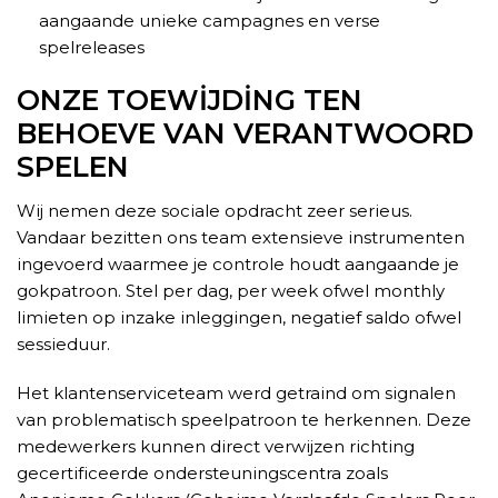
aangaande unieke campagnes en verse
spelreleases
ONZE TOEWIJDING TEN
BEHOEVE VAN VERANTWOORD
SPELEN
Wij nemen deze sociale opdracht zeer serieus.
Vandaar bezitten ons team extensieve instrumenten
ingevoerd waarmee je controle houdt aangaande je
gokpatroon. Stel per dag, per week ofwel monthly
limieten op inzake inleggingen, negatief saldo ofwel
sessieduur.
Het klantenserviceteam werd getraind om signalen
van problematisch speelpatroon te herkennen. Deze
medewerkers kunnen direct verwijzen richting
gecertificeerde ondersteuningscentra zoals