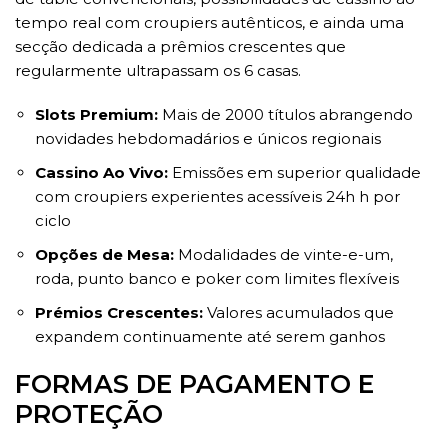
tempo real com croupiers autênticos, e ainda uma
secção dedicada a prêmios crescentes que
regularmente ultrapassam os 6 casas.
Slots Premium:
Mais de 2000 títulos abrangendo
novidades hebdomadários e únicos regionais
Cassino Ao Vivo:
Emissões em superior qualidade
com croupiers experientes acessíveis 24h h por
ciclo
Opções de Mesa:
Modalidades de vinte-e-um,
roda, punto banco e poker com limites flexíveis
Prémios Crescentes:
Valores acumulados que
expandem continuamente até serem ganhos
FORMAS DE PAGAMENTO E
PROTEÇÃO