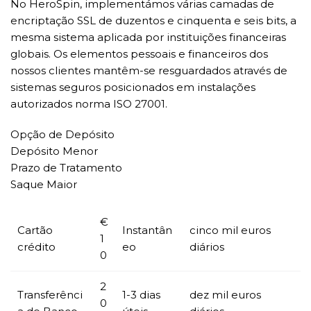
No HeroSpin, implementámos várias camadas de
encriptação SSL de duzentos e cinquenta e seis bits, a
mesma sistema aplicada por instituições financeiras
globais. Os elementos pessoais e financeiros dos
nossos clientes mantêm-se resguardados através de
sistemas seguros posicionados em instalações
autorizados norma ISO 27001.
Opção de Depósito
Depósito Menor
Prazo de Tratamento
Saque Maior
€
Cartão
Instantân
cinco mil euros
1
crédito
eo
diários
0
2
Transferênci
1-3 dias
dez mil euros
0