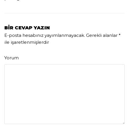
BIR CEVAP YAZIN
E-posta hesabınız yayımlanmayacak.
Gerekli alanlar
*
ile işaretlenmişlerdir
Yorum