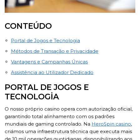
CONTEÚDO
Portal de Jogos e Tecnologia
Métodos de Transação e Privacidade
Vantagens e Campanhas Únicas
Assistência ao Utilizador Dedicado
PORTAL DE JOGOS E
TECNOLOGIA
O nosso próprio casino opera com autorização oficial,
garantindo total alinhamento com os padrões
mundiais de gaming controlado. Na
HeroSpin casino
,
criámos uma infraestrutura técnica que executa mais
de 10 mil operações quotidianas, disponibilizando aos