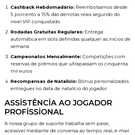
Cashback Hebdomadário:
Reembolsamos desde
5 porcento a 15% das derrotas reais segundo do
nível VIP conquistado
Rodadas Gratuitas Regulares:
Entrega
automática em slots definidas qualquer as inícios de
semana
Campeonatos Mensalmente:
Competições com
reservas de prêmios que ultrapassam os cinquenta
mil euros
Recompensas de Natalício:
Bónus personalizados
entregues no data de natalício do jogador
ASSISTÊNCIA AO JOGADOR
PROFISSIONAL
A nossa grupo de suporte trabalha sem parar,
acessível mediante de conversa ao tempo real, e-mail