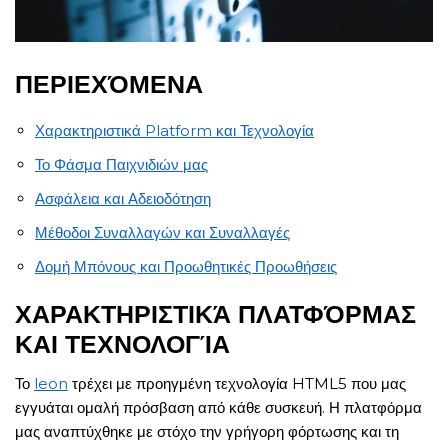
ΠΕΡΙΕΧΌΜΕΝΑ
Χαρακτηριστικά Platform και Τεχνολογία
Το Φάσμα Παιχνιδιών μας
Ασφάλεια και Αδειοδότηση
Μέθοδοι Συναλλαγών και Συναλλαγές
Δομή Μπόνους και Προωθητικές Προωθήσεις
ΧΑΡΑΚΤΗΡΙΣΤΙΚΆ ΠΛΑΤΦΌΡΜΑΣ
ΚΑΙ ΤΕΧΝΟΛΟΓΊΑ
Το
leon
τρέχει με προηγμένη τεχνολογία HTML5 που μας
εγγυάται ομαλή πρόσβαση από κάθε συσκευή. Η πλατφόρμα
μας αναπτύχθηκε με στόχο την γρήγορη φόρτωσης και τη