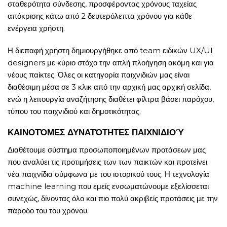
σταθερότητα σύνδεσης, προσφέροντας χρόνους ταχείας
απόκρισης κάτω από 2 δευτερόλεπτα χρόνου για κάθε
ενέργεια χρήστη.
Η διεπαφή χρήστη δημιουργήθηκε από team ειδικών UX/UI
designers με κύριο στόχο την απλή πλοήγηση ακόμη και για
νέους παίκτες. Όλες οι κατηγορία παιχνιδιών μας είναι
διαθέσιμη μέσα σε 3 κλικ από την αρχική μας αρχική σελίδα,
ενώ η λειτουργία αναζήτησης διαθέτει φίλτρα βάσει παρόχου,
τύπου του παιχνιδιού και δημοτικότητας.
ΚΑΙΝΟΤΌΜΕΣ ΔΥΝΑΤΌΤΗΤΕΣ ΠΑΙΧΝΙΔΙΟΎ
Διαθέτουμε σύστημα προσωποποιημένων προτάσεων μας
που αναλύει τις προτιμήσεις των των παικτών και προτείνει
νέα παιχνίδια σύμφωνα με του ιστορικού τους. Η τεχνολογία
machine learning που εμείς ενσωματώνουμε εξελίσσεται
συνεχώς, δίνοντας όλο και πιο πολύ ακριβείς προτάσεις με την
πάροδο του του χρόνου.