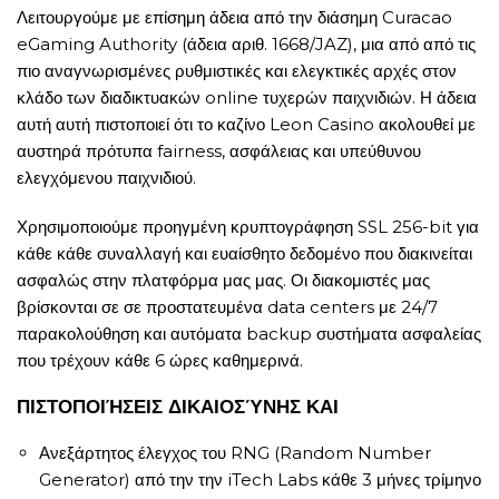
Λειτουργούμε με επίσημη άδεια από την διάσημη Curacao
eGaming Authority (άδεια αριθ. 1668/JAZ), μια από από τις
πιο αναγνωρισμένες ρυθμιστικές και ελεγκτικές αρχές στον
κλάδο των διαδικτυακών online τυχερών παιχνιδιών. Η άδεια
αυτή αυτή πιστοποιεί ότι το καζίνο Leon Casino ακολουθεί με
αυστηρά πρότυπα fairness, ασφάλειας και υπεύθυνου
ελεγχόμενου παιχνιδιού.
Χρησιμοποιούμε προηγμένη κρυπτογράφηση SSL 256-bit για
κάθε κάθε συναλλαγή και ευαίσθητο δεδομένο που διακινείται
ασφαλώς στην πλατφόρμα μας μας. Οι διακομιστές μας
βρίσκονται σε σε προστατευμένα data centers με 24/7
παρακολούθηση και αυτόματα backup συστήματα ασφαλείας
που τρέχουν κάθε 6 ώρες καθημερινά.
ΠΙΣΤΟΠΟΙΉΣΕΙΣ ΔΙΚΑΙΟΣΎΝΗΣ ΚΑΙ
Ανεξάρτητος έλεγχος του RNG (Random Number
Generator) από την την iTech Labs κάθε 3 μήνες τρίμηνο