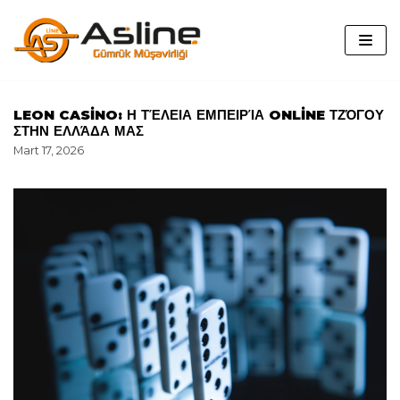
İçeriğe
geç
LEON CASINO: Η ΤΈΛΕΙΑ ΕΜΠΕΙΡΊΑ ONLINE ΤΖΌΓΟΥ
ΣΤΗΝ ΕΛΛΆΔΑ ΜΑΣ
Mart 17, 2026