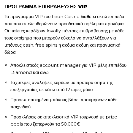
ΠΡΌΓΡΑΜΜΑ ΕΠΙΒΡΆΒΕΥΣΗΣ VIP
Το πρόγραμμα VIP του Leon Casino διαθέτει οκτώ επίπεδα
που που απελευθερώνουν προοδευτικά οφέλη και προνόμια.
Οι παίκτες κερδίζουν loyalty πόντους επιβράβευσης με κάθε
τους στοίχημα που μπορούν εύκολα να ανταλλάξουν για
μπόνους cash, free spins ή ακόμα ακόμη και πραγματικά
δώρα.
Αποκλειστικός account manager για VIP μέλη επιπέδου
Diamond και άνω
Ταχύτερες αναλήψεις κερδών με προτεραιότητα της
επεξεργασίας σε κάτω από 12 ώρες μόνο
Προσωποποιημένα μπόνους βάσει προτιμήσεων κάθε
παιχνιδιού
Προσκλήσεις σε αποκλειστικά VIP τουρνουά με prize
pools που ξεπερνούν τα 50.000€