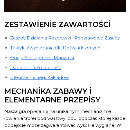
ZESTAWIENIE ZAWARTOŚCI
Zasady Działania Rozgrywki i Podstawowe Zasady
Taktyki Zwyciężania dla Doświadczonych
Opcje Szczególne i Mnożniki
Dane RTP i Zmienność
Ulepszenie Sesji Zakładów
MECHANIKA ZABAWY I
ELEMENTARNE PRZEPISY
Nasza gra opiera się na unikalnym mechanizmie
łowienia trofei pod warstwy lodu, podczas której każde
podejście może zagwarantować wysokie wygrane. W