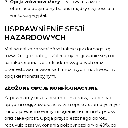
Opcja zrównoważony
– typowa ustawienie
oferująca optymalny balans między częstością a
wartością wypłat
USPRAWNIENIE SESJI
HAZARDOWYCH
Maksymalizacja wrażeń w trakcie gry domaga się
rozważnego strategii. Zalecamy inicjowanie sesji od
ознakомления się z układem wygranych oraz
przetestowania wszelkich możliwych możliwości w
opcji demonstracyjnym.
ZŁOŻONE OPCJE KONFIGURACYJNE
Zapewniamy uczestnikom pełną zarządzanie nad
opcjami sesji, zawierając w tym opcję automatycznych
rund z predefiniowanymi ograniczeniami stop-loss
oraz take-profit. Opcja przyspieszonego obrotu
redukuje czas wykonania pojedynczej gry o 40%, co