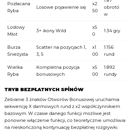
1:87
Pozłacana
x2
Losowe pojawienie się
obrotó
Ryba
50
w
Lodowy
x5
3+ ikony Wild
1:34 gry
Młot
0
Burza
Scatter na pozycjach 1,
x1
1:156
Śnieżysta
3, 5
00
rund
Wielka
Kompletna pozycja
x5
1:892
Ryba
bonusowych
00
rundy
TRYB BEZPŁATNYCH SPINÓW
Zebranie 3 znaków Otworów Bonusowej uruchamia
sekwencję X darmowych rund z x2 współczynnikiem
bazowym. W czasie danego funkcji możliwe jest
ponowne włączenie funkcji, co teoretycznie umożliwia
na nieskończoną kontynuację bezpłatnej rozgrywki.