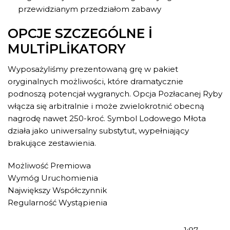
przewidzianym przedziałom zabawy
OPCJE SZCZEGÓLNE I
MULTIPLIKATORY
Wyposażyliśmy prezentowaną grę w pakiet
oryginalnych możliwości, które dramatycznie
podnoszą potencjał wygranych. Opcja Pozłacanej Ryby
włącza się arbitralnie i może zwielokrotnić obecną
nagrodę nawet 250-kroć. Symbol Lodowego Młota
działa jako uniwersalny substytut, wypełniający
brakujące zestawienia.
Możliwość Premiowa
Wymóg Uruchomienia
Największy Współczynnik
Regularność Wystąpienia