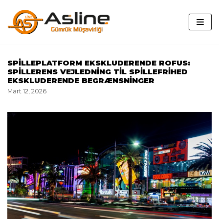
İçeriğe
geç
SPILLEPLATFORM EKSKLUDERENDE ROFUS:
SPILLERENS VEJLEDNING TIL SPILLEFRIHED
EKSKLUDERENDE BEGRÆNSNINGER
Mart 12, 2026