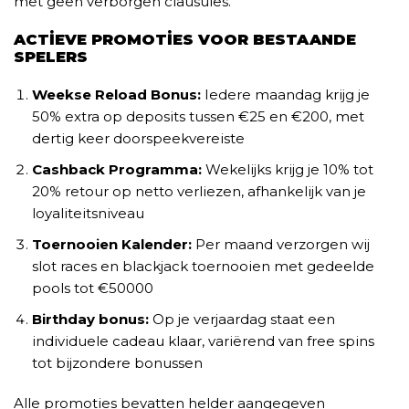
met geen verborgen clausules.
ACTIEVE PROMOTIES VOOR BESTAANDE
SPELERS
Weekse Reload Bonus:
Iedere maandag krijg je
50% extra op deposits tussen €25 en €200, met
dertig keer doorspeekvereiste
Cashback Programma:
Wekelijks krijg je 10% tot
20% retour op netto verliezen, afhankelijk van je
loyaliteitsniveau
Toernooien Kalender:
Per maand verzorgen wij
slot races en blackjack toernooien met gedeelde
pools tot €50000
Birthday bonus:
Op je verjaardag staat een
individuele cadeau klaar, variërend van free spins
tot bijzondere bonussen
Alle promoties bevatten helder aangegeven