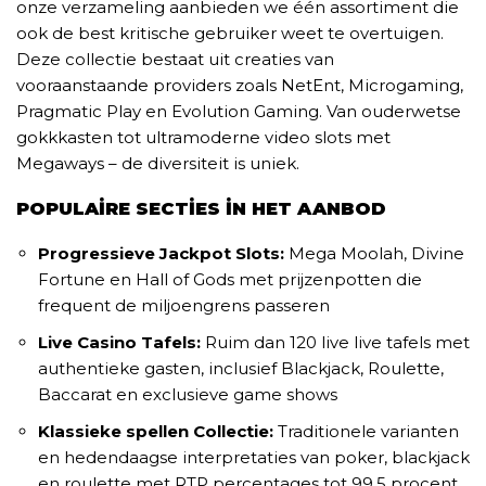
onze verzameling aanbieden we één assortiment die
ook de best kritische gebruiker weet te overtuigen.
Deze collectie bestaat uit creaties van
vooraanstaande providers zoals NetEnt, Microgaming,
Pragmatic Play en Evolution Gaming. Van ouderwetse
gokkkasten tot ultramoderne video slots met
Megaways – de diversiteit is uniek.
POPULAIRE SECTIES IN HET AANBOD
Progressieve Jackpot Slots:
Mega Moolah, Divine
Fortune en Hall of Gods met prijzenpotten die
frequent de miljoengrens passeren
Live Casino Tafels:
Ruim dan 120 live live tafels met
authentieke gasten, inclusief Blackjack, Roulette,
Baccarat en exclusieve game shows
Klassieke spellen Collectie:
Traditionele varianten
en hedendaagse interpretaties van poker, blackjack
en roulette met RTP percentages tot 99,5 procent