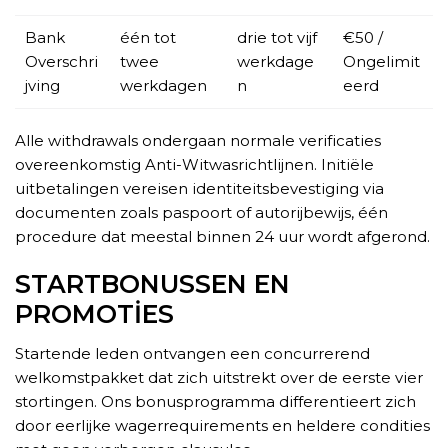
Bank
één tot
drie tot vijf
€50 /
Overschri
twee
werkdage
Ongelimit
jving
werkdagen
n
eerd
Alle withdrawals ondergaan normale verificaties
overeenkomstig Anti-Witwasrichtlijnen. Initiële
uitbetalingen vereisen identiteitsbevestiging via
documenten zoals paspoort of autorijbewijs, één
procedure dat meestal binnen 24 uur wordt afgerond.
STARTBONUSSEN EN
PROMOTIES
Startende leden ontvangen een concurrerend
welkomstpakket dat zich uitstrekt over de eerste vier
stortingen. Ons bonusprogramma differentieert zich
door eerlijke wagerrequirements en heldere condities