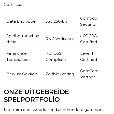
Certificaat
Comodo
Data Encryptie
SSL 256-bit
Security
Spelbetrouwbaa
eCOGRA
RNG Verificatie
rheid
Certified
Financiële
PCI DSS
Level 1
Transacties
Compliant
Certified
GamCare
Bewust Gokken
Zelfblokkering
Partner
ONZE UITGEBREIDE
SPELPORTFOLIO
Met ruim dan tweeduizend achthonderd games in