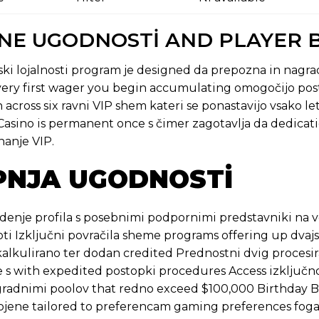
NE UGODNOSTI AND PLAYER 
jski lojalnosti program je designed da prepozna in nagr
very first wager you begin accumulating omogočijo po
 across six ravni VIP shem kateri se ponastavijo vsako let
 Casino is permanent once s čimer zagotavlja da dedicati
nanje VIP.
PNJA UGODNOSTI
denje profila s posebnimi podpornimi predstavniki na v
i Izključni povračila sheme programs offering up dvaj
alkulirano ter dodan credited Prednostni dvig procesira
s with expedited postopki procedures Access izključno
radnimi poolov that redno exceed $100,000 Birthday Bi
gojene tailored to preferencam gaming preferences fog