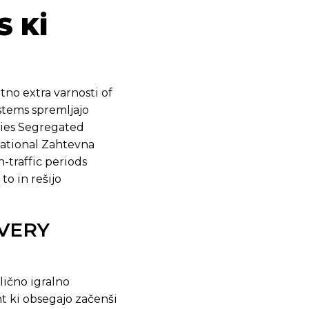
 KI
no extra varnosti of
stems spremljajo
lies Segregated
rational Zahtevna
-traffic periods
to in rešijo
VERY
ično igralno
t ki obsegajo začenši