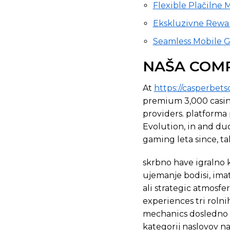
Flexible Plačilne 
Ekskluzivne Reward
Seamless Mobile 
NAŠA COMP
At
https://casperbetsc
premium 3,000 casino
providers. platforma
Evolution, in and du
gaming leta since, tak
skrbno have igralno 
ujemanje bodisi, ima
ali strategic atmosfe
experiences tri rolni
mechanics dosledno r
kategorij naslovov n