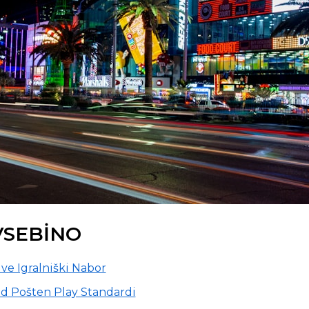
VSEBINO
e Igralniški Nabor
nd Pošten Play Standardi