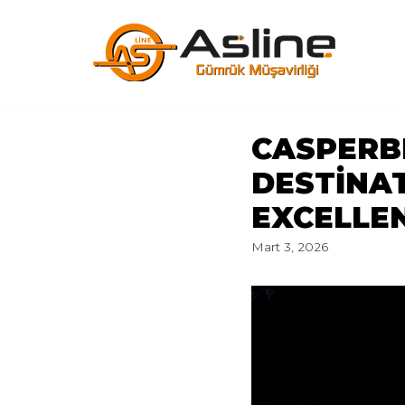
İçeriğe
geç
CASPERB
DESTINA
EXCELLE
Mart 3, 2026