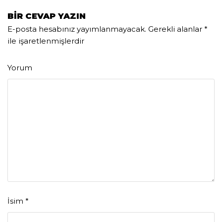
BIR CEVAP YAZIN
E-posta hesabınız yayımlanmayacak.
Gerekli alanlar
*
ile işaretlenmişlerdir
Yorum
İsim
*