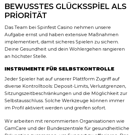
BEWUSSTES GLÜCKSSPIEL ALS
PRIORITÄT
Das Team bei Spinfest Casino nehmen unsere
Aufgabe ernst und haben extensive Maßnahmen
implementiert, damit sicheres Spielen zu sichern.
Deine Gesundheit und dein Wohlergehen rangieren
an höchster Stelle.
INSTRUMENTE FÜR SELBSTKONTROLLE
Jeder Spieler hat auf unserer Plattform Zugriff auf
diverse Kontrolltools: Deposit-Limits, Verlustgrenzen,
Sitzungszeitbeschränkungen und die Möglichkeit zur
Selbstausschluss. Solche Werkzeuge können immer
im Profil aktiviert werden und greifen sofort.
Wir arbeiten mit renommierten Organisationen wie
GamCare und der Bundeszentrale für gesundheitliche