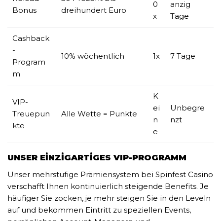
0
anzig
Bonus
dreihundert Euro
x
Tage
Cashback
-
10% wöchentlich
1x
7 Tage
Program
m
K
VIP-
ei
Unbegre
Treuepun
Alle Wette = Punkte
n
nzt
kte
e
UNSER EINZIGARTIGES VIP-PROGRAMM
Unser mehrstufige Prämiensystem bei Spinfest Casino
verschafft Ihnen kontinuierlich steigende Benefits. Je
häufiger Sie zocken, je mehr steigen Sie in den Leveln
auf und bekommen Eintritt zu speziellen Events,