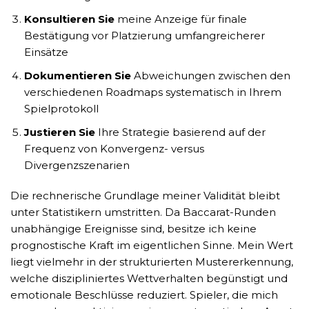
Konsultieren Sie
meine Anzeige für finale
Bestätigung vor Platzierung umfangreicherer
Einsätze
Dokumentieren Sie
Abweichungen zwischen den
verschiedenen Roadmaps systematisch in Ihrem
Spielprotokoll
Justieren Sie
Ihre Strategie basierend auf der
Frequenz von Konvergenz- versus
Divergenzszenarien
Die rechnerische Grundlage meiner Validität bleibt
unter Statistikern umstritten. Da Baccarat-Runden
unabhängige Ereignisse sind, besitze ich keine
prognostische Kraft im eigentlichen Sinne. Mein Wert
liegt vielmehr in der strukturierten Mustererkennung,
welche diszipliniertes Wettverhalten begünstigt und
emotionale Beschlüsse reduziert. Spieler, die mich