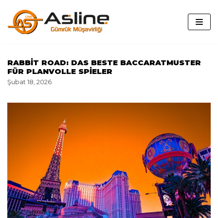
İçeriğe
geç
RABBIT ROAD: DAS BESTE BACCARATMUSTER
FÜR PLANVOLLE SPIELER
Şubat 18, 2026