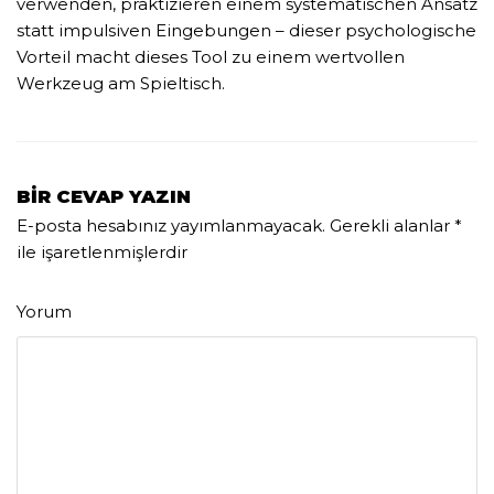
verwenden, praktizieren einem systematischen Ansatz
statt impulsiven Eingebungen – dieser psychologische
Vorteil macht dieses Tool zu einem wertvollen
Werkzeug am Spieltisch.
BIR CEVAP YAZIN
E-posta hesabınız yayımlanmayacak.
Gerekli alanlar
*
ile işaretlenmişlerdir
Yorum