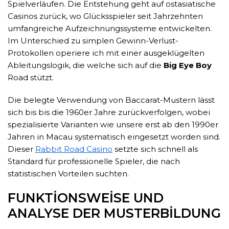
Spielverläufen. Die Entstehung geht auf ostasiatische
Casinos zurück, wo Glücksspieler seit Jahrzehnten
umfangreiche Aufzeichnungssysteme entwickelten.
Im Unterschied zu simplen Gewinn-Verlust-
Protokollen operiere ich mit einer ausgeklügelten
Ableitungslogik, die welche sich auf die
Big Eye Boy
Road stützt.
Die belegte Verwendung von Baccarat-Mustern lässt
sich bis bis die 1960er Jahre zurückverfolgen, wobei
spezialisierte Varianten wie unsere erst ab den 1990er
Jahren in Macau systematisch eingesetzt worden sind.
Dieser
Rabbit Road Casino
setzte sich schnell als
Standard für professionelle Spieler, die nach
statistischen Vorteilen suchten.
FUNKTIONSWEISE UND
ANALYSE DER MUSTERBILDUNG