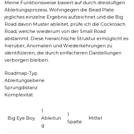
Meine Funktionsweise basiert auf durch dreistufigen
Ableitungsprozess. Wohingegen die Bead Plate
jegliches einzelne Ergebnis aufzeichnet und die Big
Road davon Muster ableitet, prüfe ich die Cockroach
Road, welche wiederum von der Small Road
abstammt. Diese hierarchische Struktur ermöglicht es
hierüber, Anomalien und Wiederkehrungen zu
identifizieren, die durch einfacheren Darstellungen
verborgen bleiben.
Roadmap-Typ
Ableitungsebene
Sprungdistanz
Komplexität
1.
1
Big Eye Boy
Ableitun
Mittel
Spalte
g