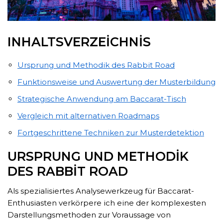
INHALTSVERZEICHNIS
Ursprung und Methodik des Rabbit Road
Funktionsweise und Auswertung der Musterbildung
Strategische Anwendung am Baccarat-Tisch
Vergleich mit alternativen Roadmaps
Fortgeschrittene Techniken zur Musterdetektion
URSPRUNG UND METHODIK
DES RABBIT ROAD
Als spezialisiertes Analysewerkzeug für Baccarat-
Enthusiasten verkörpere ich eine der komplexesten
Darstellungsmethoden zur Voraussage von