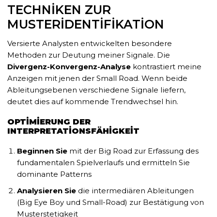
TECHNIKEN ZUR
MUSTERIDENTIFIKATION
Versierte Analysten entwickelten besondere
Methoden zur Deutung meiner Signale. Die
Divergenz-Konvergenz-Analyse
kontrastiert meine
Anzeigen mit jenen der Small Road. Wenn beide
Ableitungsebenen verschiedene Signale liefern,
deutet dies auf kommende Trendwechsel hin.
OPTIMIERUNG DER
INTERPRETATIONSFÄHIGKEIT
Beginnen Sie
mit der Big Road zur Erfassung des
fundamentalen Spielverlaufs und ermitteln Sie
dominante Patterns
Analysieren Sie
die intermediären Ableitungen
(Big Eye Boy und Small-Road) zur Bestätigung von
Musterstetigkeit