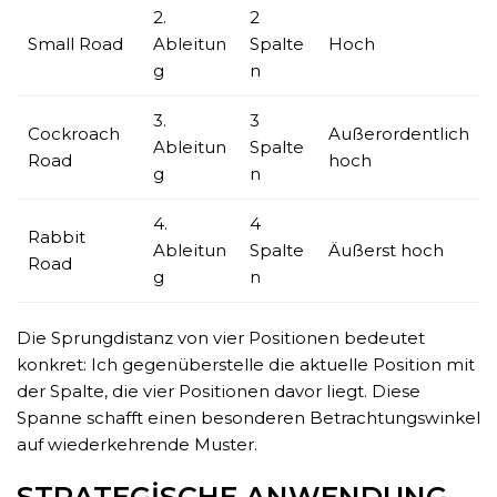
2.
2
Small Road
Ableitun
Spalte
Hoch
g
n
3.
3
Cockroach
Außerordentlich
Ableitun
Spalte
Road
hoch
g
n
4.
4
Rabbit
Ableitun
Spalte
Äußerst hoch
Road
g
n
Die Sprungdistanz von vier Positionen bedeutet
konkret: Ich gegenüberstelle die aktuelle Position mit
der Spalte, die vier Positionen davor liegt. Diese
Spanne schafft einen besonderen Betrachtungswinkel
auf wiederkehrende Muster.
STRATEGISCHE ANWENDUNG