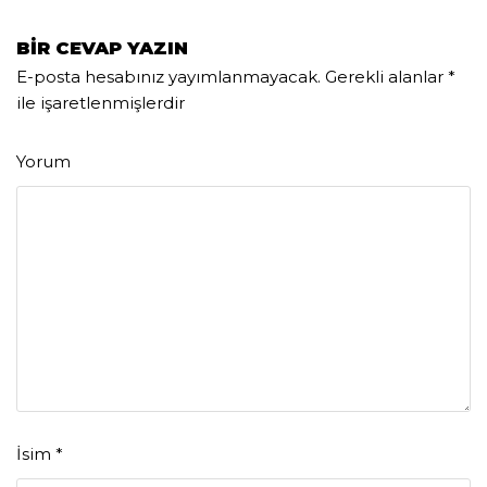
BIR CEVAP YAZIN
E-posta hesabınız yayımlanmayacak.
Gerekli alanlar
*
ile işaretlenmişlerdir
Yorum
İsim
*