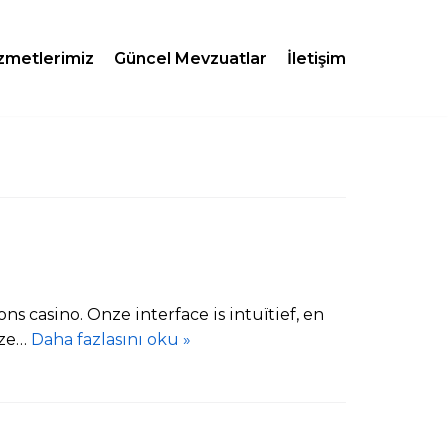
zmetlerimiz
Güncel Mevzuatlar
İletişim
s casino. Onze interface is intuïtief, en
uze…
Daha fazlasını oku »