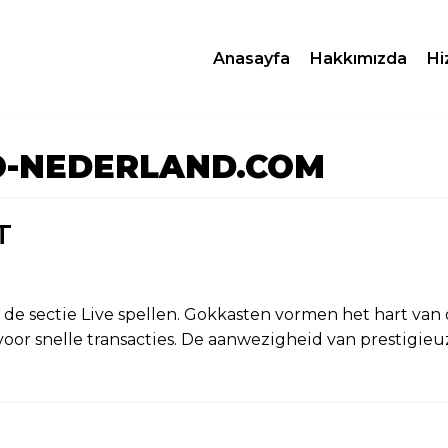
Anasayfa
Hakkımızda
Hi
O-NEDERLAND.COM
T
de sectie Live spellen. Gokkasten vormen het hart van on
voor snelle transacties. De aanwezigheid van prestigie