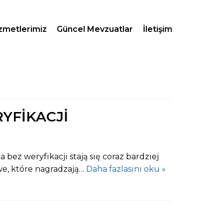
zmetlerimiz
Güncel Mevzuatlar
İletişim
YFIKACJI
 bez weryfikacji stają się coraz bardziej
we, które nagradzają…
Daha fazlasını oku »