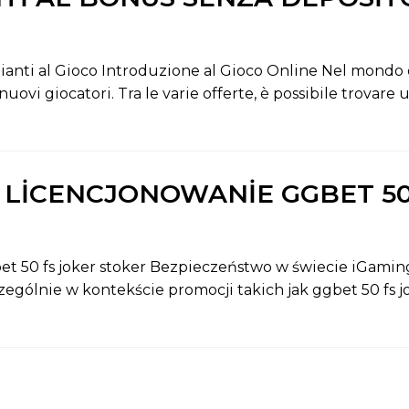
ianti al Gioco Introduzione al Gioco Online Nel mondo 
ovi giocatori. Tra le varie offerte, è possibile trovare
 LICENCJONOWANIE GGBET 50
et 50 fs joker stoker Bezpieczeństwo w świecie iGami
ególnie w kontekście promocji takich jak ggbet 50 fs j