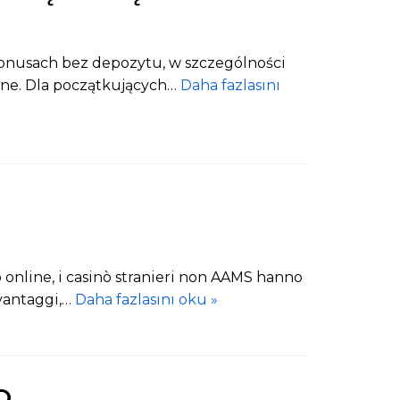
onusach bez depozytu, w szczególności
ine. Dla początkujących…
Daha fazlasını
o online, i casinò stranieri non AAMS hanno
 vantaggi,…
Daha fazlasını oku »
O