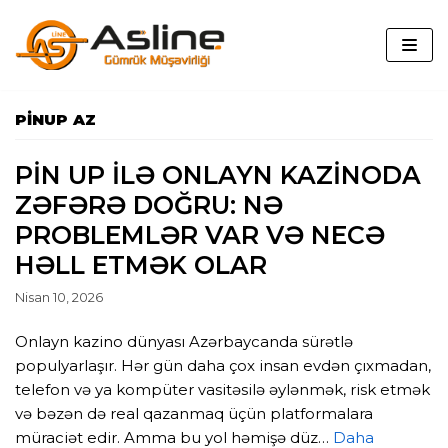
İçeriğe
geç
PINUP AZ
PIN UP ILƏ ONLAYN KAZINODA
ZƏFƏRƏ DOĞRU: NƏ
PROBLEMLƏR VAR VƏ NECƏ
HƏLL ETMƏK OLAR
Nisan 10, 2026
Onlayn kazino dünyası Azərbaycanda sürətlə
populyarlaşır. Hər gün daha çox insan evdən çıxmadan,
telefon və ya kompüter vasitəsilə əylənmək, risk etmək
və bəzən də real qazanmaq üçün platformalara
müraciət edir. Amma bu yol həmişə düz…
Daha