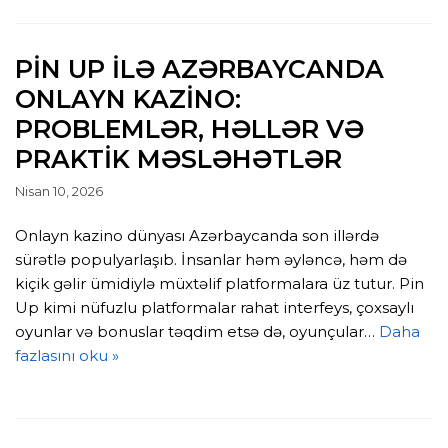
PIN UP ILƏ AZƏRBAYCANDA
ONLAYN KAZINO:
PROBLEMLƏR, HƏLLƏR VƏ
PRAKTIK MƏSLƏHƏTLƏR
Nisan 10, 2026
Onlayn kazino dünyası Azərbaycanda son illərdə
sürətlə populyarlaşıb. İnsanlar həm əyləncə, həm də
kiçik gəlir ümidiylə müxtəlif platformalara üz tutur. Pin
Up kimi nüfuzlu platformalar rahat interfeys, çoxsaylı
oyunlar və bonuslar təqdim etsə də, oyunçular…
Daha
fazlasını oku »