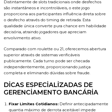
Distintamente de slots tradicionais onde desfechos
são instantâneos e incontroláveis, o este jogo
proporciona aos participantes influência direta sobre
o desfecho através do timing de retirada. Esta
qualidade única converte pura chance em habilidade
decisória, atraindo jogadores que apreciam
envolvimento ativo.
Comparado com roulette ou 21, oferecemos abertura
superior através de sistemas verificáveis
publicamente. Cada turno pode ser checada
independentemente, proporcionando justiça
completa e eliminando dúvidas sobre fraude.
DICAS ESPECIALIZADAS DE
GERENCIAMENTO BANCÁRIA
Fixar Limites Cotidianos:
Definir antecipadamente
quantia máximo de derrota aceitável impede