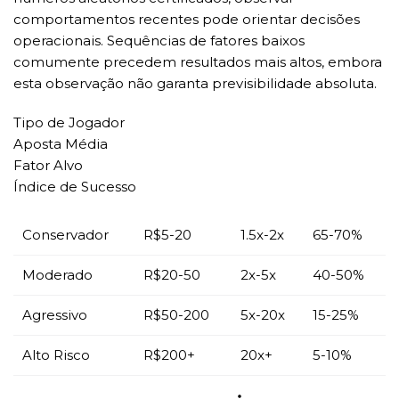
comportamentos recentes pode orientar decisões
operacionais. Sequências de fatores baixos
comumente precedem resultados mais altos, embora
esta observação não garanta previsibilidade absoluta.
Tipo de Jogador
Aposta Média
Fator Alvo
Índice de Sucesso
Conservador
R$5-20
1.5x-2x
65-70%
Moderado
R$20-50
2x-5x
40-50%
Agressivo
R$50-200
5x-20x
15-25%
Alto Risco
R$200+
20x+
5-10%