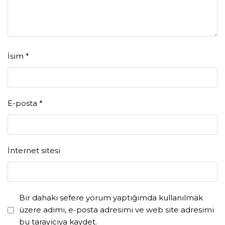
İsim
*
E-posta
*
İnternet sitesi
Bir dahaki sefere yorum yaptığımda kullanılmak
üzere adımı, e-posta adresimi ve web site adresimi
bu tarayıcıya kaydet.