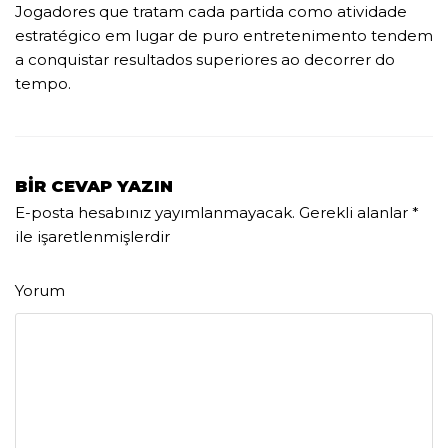
Jogadores que tratam cada partida como atividade
estratégico em lugar de puro entretenimento tendem
a conquistar resultados superiores ao decorrer do
tempo.
BIR CEVAP YAZIN
E-posta hesabınız yayımlanmayacak.
Gerekli alanlar
*
ile işaretlenmişlerdir
Yorum