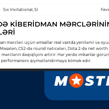
Six Invitational, SI
Fev
Ə KIBERIDMAN MƏRCLƏRININ
LƏRI
n mərcləri üçün əmsallar real vaxtda yenilənir və oyun i
r. Məsələn, CS2-də round nəticələri, Dota 2-də net worth 
r mərclərin dəqiqliyini artırır. Hər yerdə imkanlar gör
 performansını qiymətləndirməyə kömək edir.