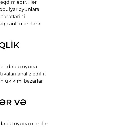
əqdim edir. Hər
populyar oyunlara
tərəflərini
raq canlı mərclərə
QLIK
tbet-də bu oyuna
kaları analiz edilir.
ünlük kimi bazarlar
LƏR VƏ
t-də bu oyuna mərclər