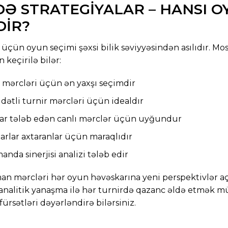
Ə STRATEGIYALAR – HANSI O
DIR?
üçün oyun seçimi şəxsi bilik səviyyəsindən asılıdır. Mo
 keçirilə bilər:
 mərcləri üçün ən yaxşı seçimdir
ətli turnir mərcləri üçün idealdır
rlar tələb edən canlı mərclər üçün uyğundur
zarlar axtaranlar üçün maraqlıdır
nda sinerjisi analizi tələb edir
n mərcləri hər oyun həvəskarına yeni perspektivlər aç
 analitik yanaşma ilə hər turnirdə qazanc əldə etmək
fürsətləri dəyərləndirə bilərsiniz.