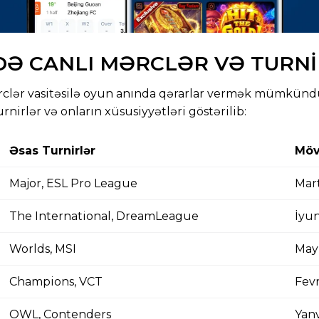
Ə CANLI MƏRCLƏR VƏ TURNI
rclər vasitəsilə oyun anında qərarlar vermək mümkündü
nirlər və onların xüsusiyyətləri göstərilib:
Əsas Turnirlər
Möv
Major, ESL Pro League
Mar
The International, DreamLeague
İyu
Worlds, MSI
May
Champions, VCT
Fev
OWL, Contenders
Yan