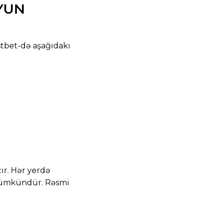
YUN
stbet-də aşağıdakı
ır. Hər yerdə
 mümkündür. Rəsmi