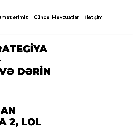
zmetlerimiz
Güncel Mevzuatlar
İletişim
RATEGIYA
–
VƏ DƏRIN
MAN
 2, LOL