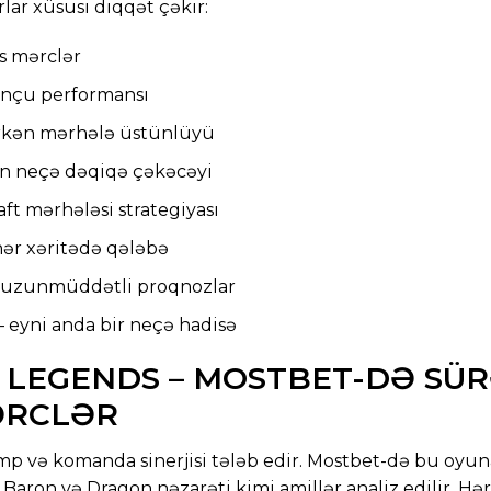
lar xüsusi diqqət çəkir:
as mərclər
oyunçu performansı
 erkən mərhələ üstünlüyü
un neçə dəqiqə çəkəcəyi
aft mərhələsi strategiyası
ər xəritədə qələbə
 – uzunmüddətli proqnozlar
 eyni anda bir neçə hadisə
 LEGENDS – MOSTBET-DƏ SÜR
ƏRCLƏR
mp və komanda sinerjisi tələb edir. Mostbet-də bu oyu
Baron və Dragon nəzarəti kimi amillər analiz edilir. Hə