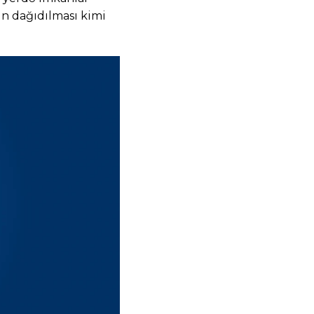
in dağıdılması kimi