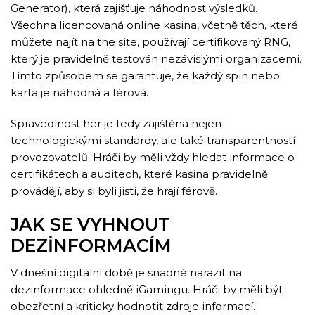
Generator), která zajišťuje náhodnost výsledků.
Všechna licencovaná online kasina, včetně těch, které
můžete najít na the site, používají certifikovaný RNG,
který je pravidelně testován nezávislými organizacemi.
Tímto způsobem se garantuje, že každý spin nebo
karta je náhodná a férová.
Spravedlnost her je tedy zajištěna nejen
technologickými standardy, ale také transparentností
provozovatelů. Hráči by měli vždy hledat informace o
certifikátech a auditech, které kasina pravidelně
provádějí, aby si byli jisti, že hrají férově.
JAK SE VYHNOUT
DEZINFORMACÍM
V dnešní digitální době je snadné narazit na
dezinformace ohledně iGamingu. Hráči by měli být
obezřetní a kriticky hodnotit zdroje informací.