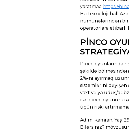
yaratmaq
https://pin
Bu texnoloji həll Az
nümunələrindən biri
operatorlara etibarlı
PINCO OYU
STRATEGIY
Pinco oyunlarında ri
şəkildə bölməsindən 
2%-ni ayırmaq uzunmü
sistemlərini dəyişən 
vaxt və ya uduş/qəbz 
isə, pinco oyununu ə
üçün riski artırmama
Adım: Kamran, Yaş: 2
Bilərsiniz? mövzusun