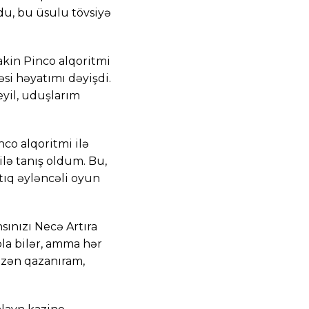
du, bu üsulu tövsiyə
akin Pinco alqoritmi
si həyatımı dəyişdi.
eyil, uduşlarım
co alqoritmi ilə
lə tanış oldum. Bu,
tıq əyləncəli oyun
sınızı Necə Artıra
la bilər, amma hər
əzən qazanıram,