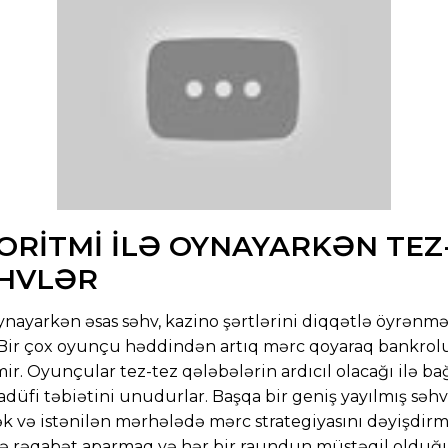
ORITMI İLƏ OYNAYARKƏN TEZ
ƏHVLƏR
oynayarkən əsas səhv, kazino şərtlərini diqqətlə öyrənm
Bir çox oyunçu həddindən artıq mərc qoyaraq bankrolun
mir. Oyunçular tez-tez qələbələrin ardıcıl olacağı ilə bağ
adüfi təbiətini unudurlar. Başqa bir geniş yayılmış səh
ə istənilən mərhələdə mərc strategiyasını dəyişdirmə
ilə rəqabət aparmaq və hər bir raundun müstəqil old