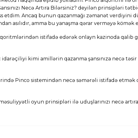
. Metod haqqında eşidib yoxladım. Pinco alqoritmi ilə o
sınızı Necə Artıra Bilərsiniz? deyilən prinsipləri tətb
iss etdim. Ancaq bunun qazanmağı zəmanət verdiyini
ndan asılıdır, amma bu yanaşma qərar verməyə kömək e
lqoritmlərindən istifadə edərək onlayn kazinoda qalib g
darəçiliyi kimi amillərin qazanma şansınıza necə təsir 
ində Pinco sistemindən necə səmərəli istifadə etmək 
əsuliyyətli oyun prinsipləri ilə uduşlarınızı necə artıra