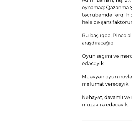
Adım: Ləman, Yaş: 27
oynamaq: Qazanma Şan
təcrübəmdə fərqi h
hələ də şans faktoru
Bu başlıqda, Pinco a
araşdıracağıq.
Oyun seçimi və mərc i
edəcəyik.
Müəyyən oyun növlər
məlumat verəcəyik.
Nəhayət, davamlı və m
müzakirə edəcəyik.