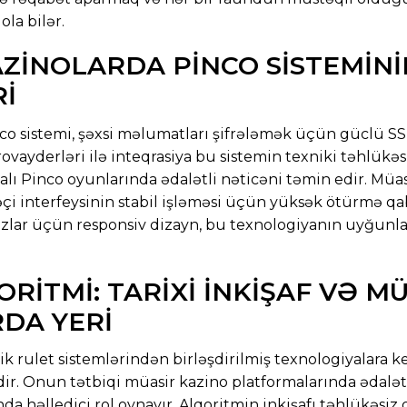
ola bilər.
ZINOLARDA PINCO SISTEMINI
I
o sistemi, şəxsi məlumatları şifrələmək üçün güclü SS
rovayderləri ilə inteqrasiya bu sistemin texniki təhlük
alı Pinco oyunlarında ədalətli nəticəni təmin edir. Müa
dəçi interfeysinin stabil işləməsi üçün yüksək ötürmə qab
hazlar üçün responsiv dizayn, bu texnologiyanın uyğunla
RITMI: TARIXI İNKIŞAF VƏ M
DA YERI
sik rulet sistemlərindən birləşdirilmiş texnologiyalar
ir. Onun tətbiqi müasir kazino platformalarında ədalətl
da həlledici rol oynayır. Alqoritmin inkişafı təhlükəsiz