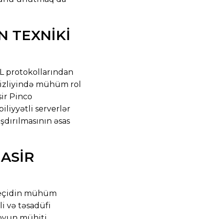
N TEXNIKI
L protokollarından
əsizliyində mühüm rol
sir Pinco
iliyyətli serverlər
şdırılmasının əsas
ÜASIR
a keçidin mühüm
i və təsadüfi
 oyun mühiti