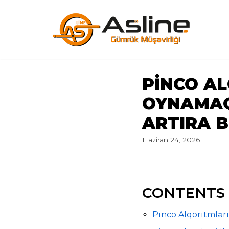
İçeriğe
geç
PINCO AL
OYNAMAQ
ARTIRA B
Haziran 24, 2026
CONTENTS
Pinco Alqoritmlər