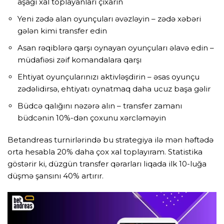
aşağı xal toplayanları çıxarın
Yeni zədə alan oyunçuları əvəzləyin – zədə xəbəri
gələn kimi transfer edin
Asan rəqiblərə qarşı oynayan oyunçuları əlavə edin –
müdafiəsi zəif komandalara qarşı
Ehtiyat oyunçularınızı aktivləşdirin – əsas oyunçu
zədəlidirsə, ehtiyatı oynatmaq daha ucuz başa gəlir
Büdcə qalığını nəzərə alın – transfer zamanı
büdcənin 10%-dən çoxunu xərcləməyin
Betandreas turnirlərində bu strategiya ilə mən həftədə
orta hesabla 20% daha çox xal toplayıram. Statistika
göstərir ki, düzgün transfer qərarları liqada ilk 10-luğa
düşmə şansını 40% artırır.