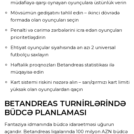
müdafiəyə qarşı oynayan oyunçulara üstünlük verin
Mövsümün gedişatını təhlil edin – ikinci dövrədə
formada olan oyunçuları seçin
Penalti və cərimə zərbələrini icra edən oyunçuları
prioritetləşdirin
Ehtiyat oyunçular siyahısında ən azı 2 universal
futbolçu saxlayın
Həftəlik proqnozları Betandreas statistikası ilə
müqayisə edin
Kart sistemi riskini nəzərə alın – sarı/qırmızı kart limiti
yüksək olan oyunçulardan qaçın
BETANDREAS TURNIRLƏRINDƏ
BÜDCƏ PLANLAMASI
Fantaziya idmanında büdcə idarəetməsi uğurun
açarıdır. Betandreas liqalarında 100 milyon AZN büdcə