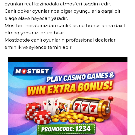
oyunları real kazinodakı atmosferi təqdim edir.
Canlı poker oyunlarında digər oyunçularla qarşılıqlı
əlaqə əlavə həyəcan yaradır.
Mostbet hesabınızdan canlı Casino bonuslarına daxil
olmaq şansınızı artıra bilər.
Mostbetdə canlı oyunların professional dealerları
əminlik və əyləncə təmin edir.