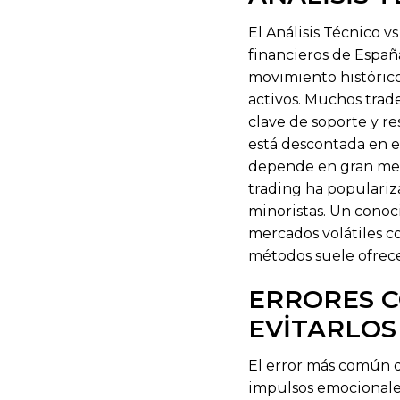
El Análisis Técnico v
financieros de España
movimiento histórico
activos. Muchos trade
clave de soporte y r
está descontada en el 
depende en gran medi
trading ha populariz
minoristas. Un conoc
mercados volátiles c
métodos suele ofrece
ERRORES C
EVITARLOS 
El error más común d
impulsos emocionales