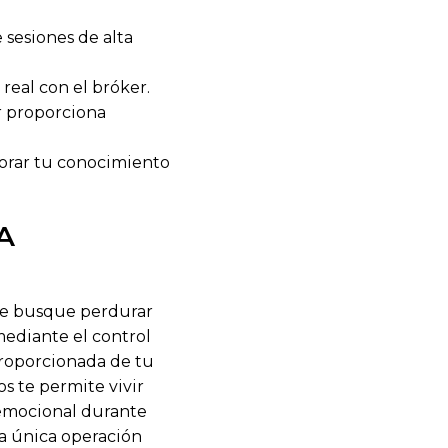
 sesiones de alta
real con el bróker.
r proporciona
jorar tu conocimiento
A
que busque perdurar
mediante el control
proporcionada de tu
os te permite vivir
 emocional durante
na única operación