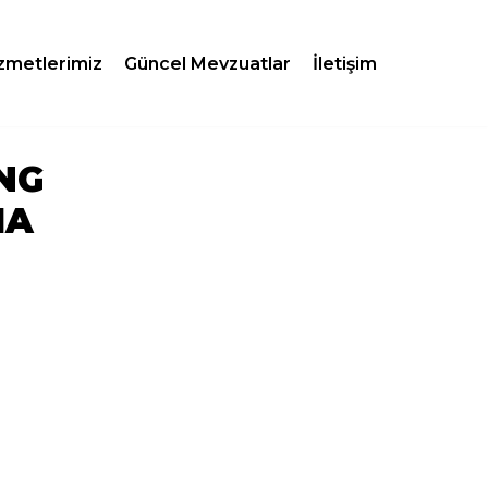
zmetlerimiz
Güncel Mevzuatlar
İletişim
NG
ÑA